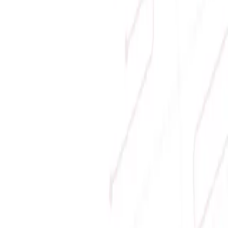
Phương thức thanh toán
Giới thiệu
Về Sicomp
Tầm nhìn
Liên hệ
Tin tức