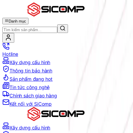
Danh mục
Hotline
Xây dựng cấu hình
Thông tin bảo hành
Sản phẩm đang hot
Tin tức công nghệ
Chính sách giao hàng
Kết nối với SiComp
Xây dựng cấu hình