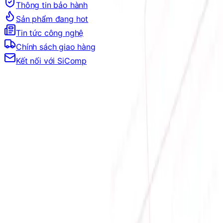
Thông tin bảo hành
Sản phẩm đang hot
Tin tức công nghệ
Chính sách giao hàng
Kết nối với SiComp
Địa chỉ:
Số 9, M4, TT6, KĐT Bắc Linh Đàm, Phường Định
Công, Hà Nội
Hotline mua hàng:
0384.734.666
–
0921.045.222
–
0373.194.888
Hotline CSKH:
0384.734.666
Hotline kỹ thuật:
0784.068.333
Email:
hung.le [at] sicomp.com.vn
Mở cửa: 08:00 - 21:00 Hàng ngày (Cả Chủ nhật)