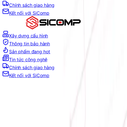
Chính sách giao hàng
Kết nối với SiComp
Xây dựng cấu hình
Thông tin bảo hành
Sản phẩm đang hot
Tin tức công nghệ
Chính sách giao hàng
Kết nối với SiComp
Địa chỉ:
Số 9, M4, TT6, KĐT Bắc Linh Đàm, Phường Định
Công, Hà Nội
Hotline mua hàng:
0384.734.666
–
0921.045.222
–
0373.194.888
Hotline CSKH:
0384.734.666
Hotline kỹ thuật:
0784.068.333