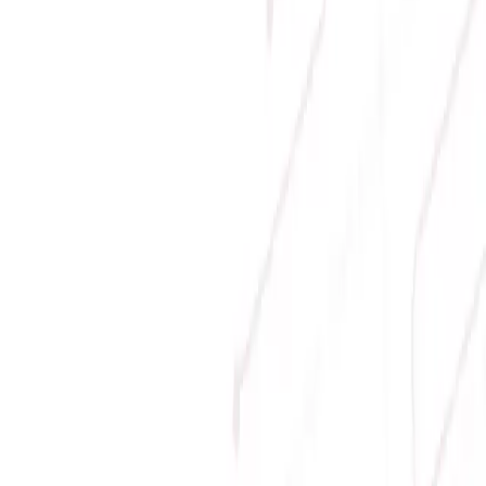
Email:
hung.le [at] sicomp.com.vn
Mở cửa: 08:00 - 21:00 Hàng ngày (Cả Chủ nhật)
Phương thức thanh toán