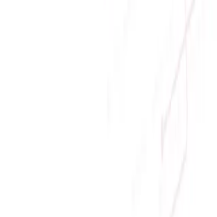
Giới thiệu
Về Sicomp
Tầm nhìn
Liên hệ
Tin tức
Khuyến mãi
Chính sách
Chính sách bảo mật
Chính sách bảo hành
Chính sách đổi trả
Chính sách giao hàng
Chính sách thanh toán
© Copyright
2026
SICOMP.,JSC
. All rights reserved
Home
Xây dựng cấu hình
Chat Facebook
(08:00 - 21:00)
Chat Zalo
(08:00 -