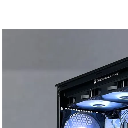
PC KIẾN TRÚC
PCSC CAD RYZEN 9 9950X | 32GB | RTX PRO 2000