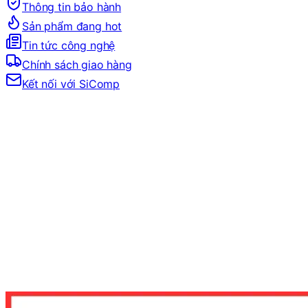
Thông tin bảo hành
Sản phẩm đang hot
Tin tức công nghệ
Chính sách giao hàng
Kết nối với SiComp
Trang Chủ
LINH KIỆN MÁY TÍNH
MAINBOARD
MAINBOARD CHO AMD
MAINBOARD SOCKET AM5
MAINBOARD GIGABYTE X870 EAGLE WIFI7