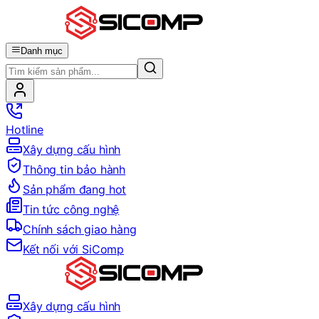
Danh mục
Hotline
Xây dựng cấu hình
Thông tin bảo hành
Sản phẩm đang hot
Tin tức công nghệ
Chính sách giao hàng
Kết nối với SiComp
Xây dựng cấu hình