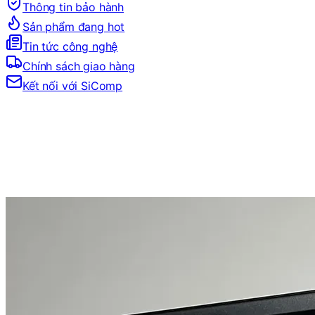
Thông tin bảo hành
Sản phẩm đang hot
Tin tức công nghệ
Chính sách giao hàng
Kết nối với SiComp
Trang Chủ
PC AI - AI SERVER
PC SICOMP CORE ULTRA 270K PLUS | 64GB | RTX 5