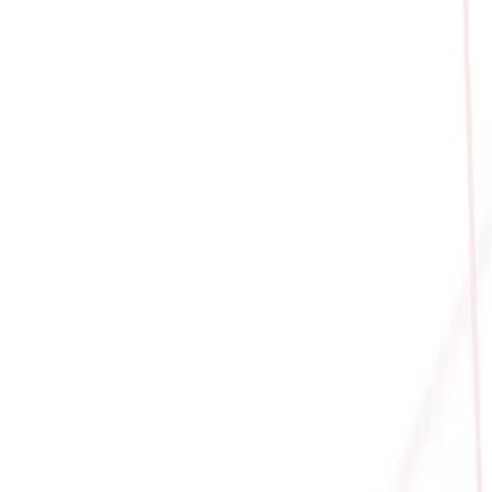
 > 28%