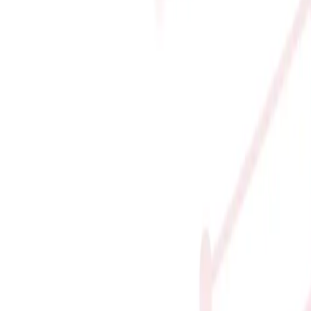
Yordle / Vệ Quân khác nhau