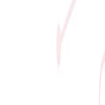
 thống và tộc hệ
t: Cân bằng hệ thống và tộc hệ
1% > 16% / 30% / 43% / 10% / 1%