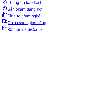
Thông tin bảo hành
Sản phẩm đang hot
Tin tức công nghệ
Chính sách giao hàng
Kết nối với SiComp
Trang Chủ
LINH KIỆN MÁY TÍNH
VGA
VGA NVIDIA
GEFORCE RTX 50 SERIES
VGA RTX 5070 Series
CARD MÀN HÌNH MSI GEFORCE RTX 5070 12GB INSP