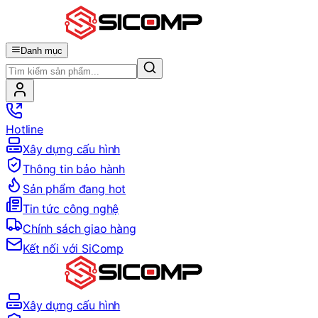
Danh mục
Hotline
Xây dựng cấu hình
Thông tin bảo hành
Sản phẩm đang hot
Tin tức công nghệ
Chính sách giao hàng
Kết nối với SiComp
Xây dựng cấu hình