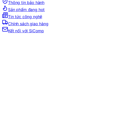
Thông tin bảo hành
Sản phẩm đang hot
Tin tức công nghệ
Chính sách giao hàng
Kết nối với SiComp
Trang Chủ
LINH KIỆN MÁY TÍNH
VGA
VGA NVIDIA
GEFORCE RTX 50 SERIES
VGA RTX 5060 Series
CARD MÀN HÌNH MSI GEFORCE RTX 5060 8G GAMIN