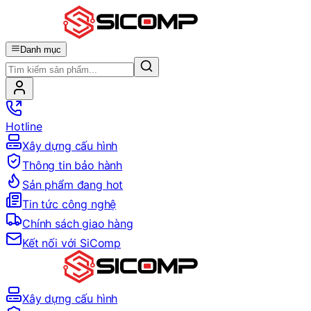
Danh mục
Hotline
Xây dựng cấu hình
Thông tin bảo hành
Sản phẩm đang hot
Tin tức công nghệ
Chính sách giao hàng
Kết nối với SiComp
Xây dựng cấu hình