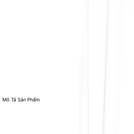
Hỗ trợ kỹ thuật, bảo hành
:
Mr. Hưng
:
0784.068.333
Phản ánh dịch vụ
:
Mr. Hùng
:
0978.13.0770
Tham gia
Cộng Đồng Sicomp
để theo dõi thường xuyên
các ưu đãi chỉ dành riêng cho thành viên
Mô Tả Sản Phẩm
.