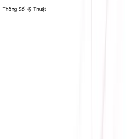
Thông Số Kỹ Thuật
Hãng sản xuất
MSI
Engine đồ họa
RTX 2060
Bộ nhớ trong
6GB GDDR6
CUDA Cores
1920
Memory Speed
14 Gbps
Card bus
PCI Express 3.0
Hỗ trợ OpenGL
4.5
Bus
192 bit
Độ phân giải
7680 x 4320
Nguồn yêu cầu
500W
Nguồn phụ
1* 8 pin
Maximum displays
4
Số lượng fan
2
Màu
Đen
Bảo hành
173