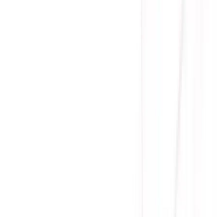
Ưu đãi thêm
Vì tình hình linh kiện khan hàng nên Sicomp chỉ bán sản
phẩm đi kèm build PC, mong quý khách thông cảm!
Gọi đặt mua:
0384.734.666
(08h - 21h)
Yên Tâm Mua Sắm Tại Sicomp
Cam kết sản phẩm chính hãng
1 đổi 1 trong 15 - 90 ngày đầu
Giá cạnh tranh nhất thị trường
Thanh toán thuận tiện
Giao hàng Grab siêu tốc trong 2h
Giao hàng toàn quốc
Nhận hàng và thanh toán tại nhà
Tư Vấn - Đặt Hàng
Phòng Kinh Doanh
:
Mrs. Hà
:
0384.734.666
Mr. Lâm
:
0921.045.222
Mr. Quân
:
0373.194.888