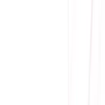
(
0
)
Lượt xem:
2209
Tình trạng:
Liên hệ
Giá chưa khuyến mãi:
5.955.000 ₫
3.590.000 ₫
-
40
%
Giá đã bao gồm VAT
Bảo hành
Liên hệ
Số nhân xử lý đồ họa: 1920
Xung nhịp: Base 1365 MHz/ Boost 1830MHz
Bộ nhớ VRAM: GDDR6 6GB
Băng thông bộ nhớ: 336GB/s
Cổng kết nối: 3 DisplayPort, 1 HDMI
Nguồn cấp: 1 x 8-pin
✔️
Sicomp sẽ đưa Khách hàng mượn VGA dùng trong thời
gian chờ bảo hành