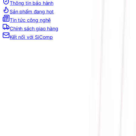
Thông tin bảo hành
Sản phẩm đang hot
Tin tức công nghệ
Chính sách giao hàng
Kết nối với SiComp
Trang Chủ
LINH KIỆN MÁY TÍNH
VGA
VGA NVIDIA
GEFORCE RTX 20 SERIES
VGA RTX 2060
CARD MÀN HÌNH MSI GEFORCE RTX 2060 GAMING