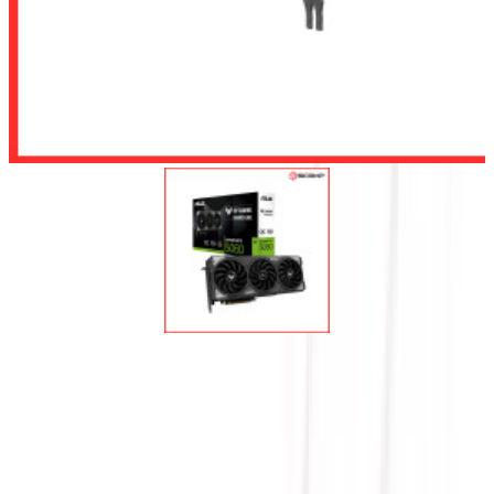
Để lại số điện thoại, chúng tôi sẽ tư vấn cho quý khách
Gửi
CARD MÀN HÌNH ASUS TUF