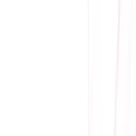
(
0
)
Lượt xem:
1964
Tình trạng:
Sẵn hàng
Giá chưa khuyến mãi:
16.255.000 ₫
11.290.000 ₫
-
31
%
Giá đã bao gồm VAT
Bảo hành 36 tháng
Sẵn hàng
Nhân đồ họa: NVIDIA® GeForce RTX™ 5060
Nhân CUDA: 3840
Bộ nhớ: 8GB GDDR7
Memory Speed: 28 Gbps
Xung nhịp: OC mode: 2677MHz - Default mode:
2640MHz (Boost Clock)
Kết nối I/O: 1 x Native HDMI 2.1b, 3 x Native
DisplayPort 2.1b
Nguồn khuyến nghị: 550W