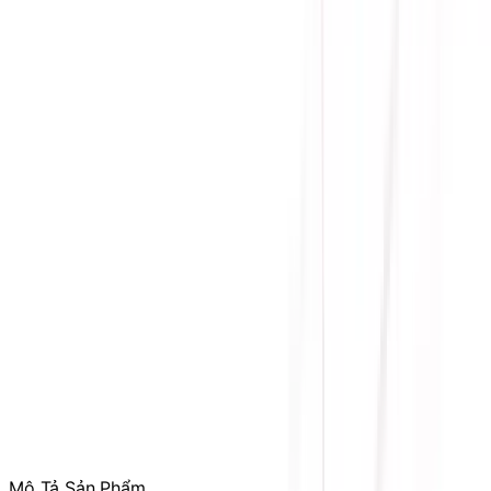
Phòng Kinh Doanh
:
Mrs. Hà
:
0384.734.666
Mr. Lâm
:
0921.045.222
Mr. Quân
:
0373.194.888
Hỗ trợ kỹ thuật, bảo hành
:
Mr. Hưng
:
0784.068.333
Phản ánh dịch vụ
:
Mr. Hùng
:
0978.13.0770
Tham gia
Cộng Đồng Sicomp
để theo dõi thường xuyên
các ưu đãi chỉ dành riêng cho thành viên
Mô Tả Sản Phẩm