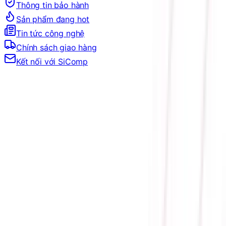
Thông tin bảo hành
Sản phẩm đang hot
Tin tức công nghệ
Chính sách giao hàng
Kết nối với SiComp
Trang Chủ
LINH KIỆN MÁY TÍNH
VGA
VGA NVIDIA
GEFORCE RTX 50 SERIES
VGA RTX 5060 Series
CARD MÀN HÌNH ASUS TUF GAMING GEFORCE