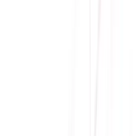
Độ phân
7680 x 4320
giải
Nguồn
550W
yêu cầu
Nguồn
1* 8 pin
phụ
Cổng
HDCP Support Yes (2.3), Yes x 1 (Native HDMI
giao tiếp
2.1b), Yes x 3 (Native DisplayPort 2.1b)
Maximum
4
displays
Số lượng
3
fan
Bảo hành
36 tháng