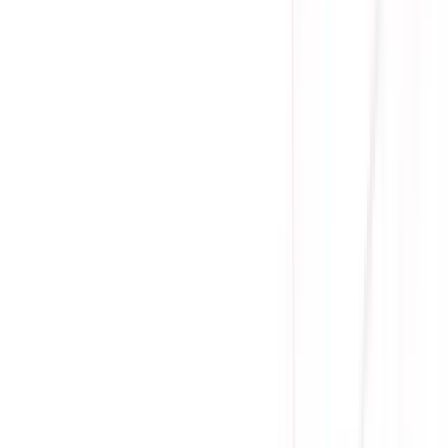
✔️
Sicomp sẽ đưa Khách hàng mượn VGA dùng trong thời
gian chờ bảo hành
Ưu đãi thêm
Vì tình hình linh kiện khan hàng nên Sicomp chỉ bán sản
phẩm đi kèm build PC, mong quý khách thông cảm!
Mua ngay
Thêm Vào Giỏ
Mua Trả Góp
Gọi đặt mua:
0384.734.666
(08h - 21h)
Yên Tâm Mua Sắm Tại Sicomp
Cam kết sản phẩm chính hãng
1 đổi 1 trong 15 - 90 ngày đầu
Giá cạnh tranh nhất thị trường
Thanh toán thuận tiện
Giao hàng Grab siêu tốc trong 2h
Giao hàng toàn quốc
Nhận hàng và thanh toán tại nhà
Tư Vấn - Đặt Hàng