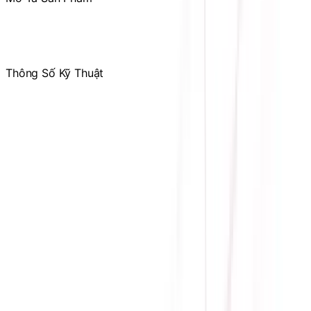
Thông Số Kỹ Thuật
Hãng sản
ASUS
xuất
Engine
RTX 5060
đồ họa
Bộ nhớ
8GB GDDR7
trong
CUDA
3840
Cores
Memory
28 Gbps
Speed
Card bus
PCI Express 5.0
Hỗ trợ
4.6
OpenGL
Bus
128 bit