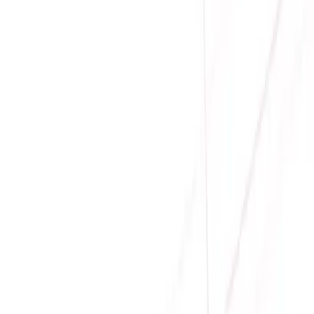
Giá tăng dần
Danh sách sản phẩm
Sale
CARD MÀN HÌNH ASROCK INTEL ARC A380
CHALLENGER ITX 6GB OC