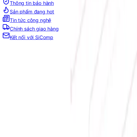
Thông tin bảo hành
Sản phẩm đang hot
Tin tức công nghệ
Chính sách giao hàng
Kết nối với SiComp
Trang Chủ
LINH KIỆN MÁY TÍNH
VGA
VGA INTEL
VGA INTEL
Đang tải bộ lọc…
Filter
Sắp xếp theo