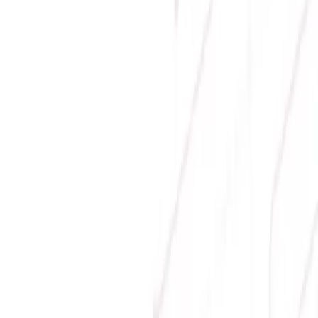
12.299.000 ₫
-
19
%
9.990.000 ₫
Liên hệ
Hiển thị 1 -
2
trên tổng số
2
sản phẩm
Địa chỉ:
Số 9, M4, TT6, KĐT Bắc Linh Đàm, Phường Định
Công, Hà Nội
Hotline mua hàng:
0384.734.666
–
0921.045.222
–
0373.194.888
Hotline CSKH:
0384.734.666
Hotline kỹ thuật:
0784.068.333
Email:
hung.le [at] sicomp.com.vn
Mở cửa: 08:00 - 21:00 Hàng ngày (Cả Chủ nhật)
Phương thức thanh toán