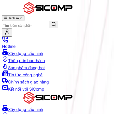
Danh mục
Hotline
Xây dựng cấu hình
Thông tin bảo hành
Sản phẩm đang hot
Tin tức công nghệ
Chính sách giao hàng
Kết nối với SiComp
Xây dựng cấu hình