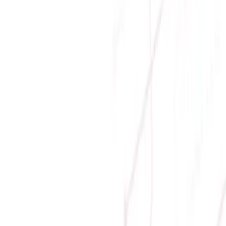
7.299.000 ₫
-
45
%
3.999.000 ₫
Sẵn hàng
Sale
CARD MÀN HÌNH SPARKLE INTEL ARC B580
TITAN NOX OC