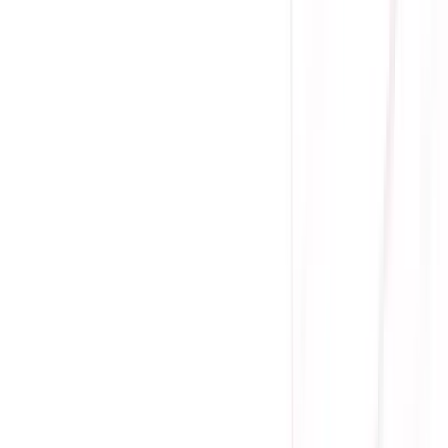
Giá chưa khuyến mãi:
2.999.000 ₫
2.620.000 ₫
-
13
%
Giá đã bao gồm VAT
Bảo hành 36 tháng
Liên hệ
Kích thước: 100x125x64mm
Công suất: 850W
Hiệu suất: 80 Plus Gold
Hỗ trợ ATX3.1 và PCI-e 5.1
Full Modular
Gọi đặt mua:
0384.734.666
(08h - 21h)
Yên Tâm Mua Sắm Tại Sicomp
Cam kết sản phẩm chính hãng
1 đổi 1 trong 15 - 90 ngày đầu
Giá cạnh tranh nhất thị trường
Thanh toán thuận tiện
Giao hàng Grab siêu tốc trong 2h
Giao hàng toàn quốc
Nhận hàng và thanh toán tại nhà
Tư Vấn - Đặt Hàng