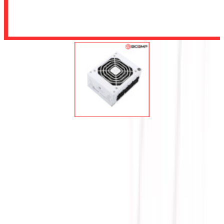
Để lại số điện thoại, chúng tôi sẽ tư vấn cho quý khách
Gửi
NGUỒN THERMALRIGHT
TR-SGFX 850 WHITE