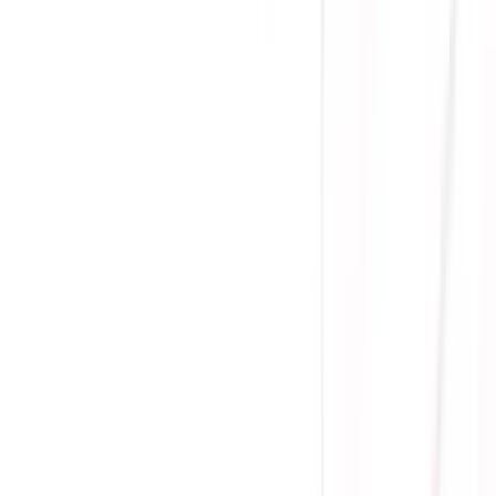
(
0
)
Lượt xem:
1794
Tình trạng:
Liên hệ