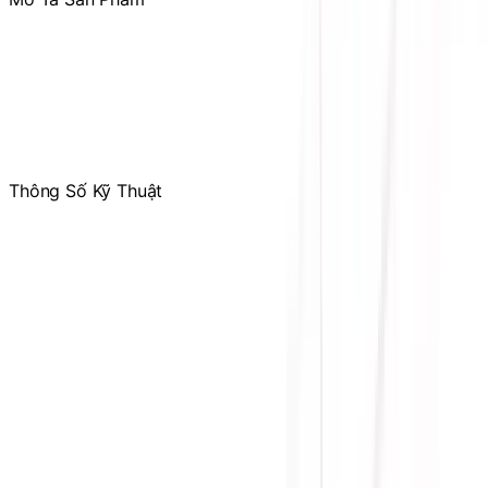
Kích thước: 100x125x64mm
Công suất: 850W
Hiệu suất: 80 Plus Gold
Hỗ trợ ATX3.1 và PCI-e 5.1
Full Modular
Thông Số Kỹ Thuật
Hãng sản xuất
THERMALRIGHT
Công suất tối đa
850W
Loại cổng cắm
Full-Modular
Quạt làm mát
92mm
Chứng nhận
80 PLUS GOLD
PSU Form Factor
SFX
Bảo hành
36 tháng