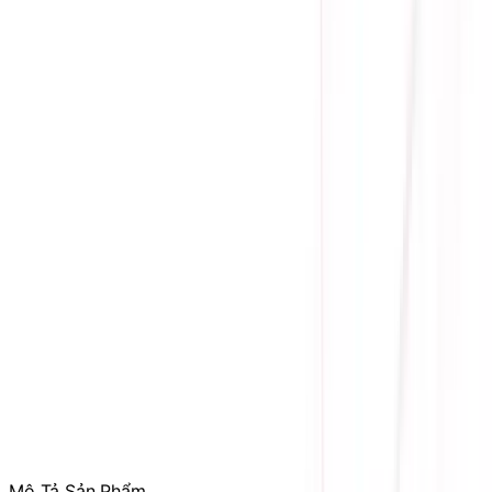
Phòng Kinh Doanh
:
Mrs. Hà
:
0384.734.666
Mr. Lâm
:
0921.045.222
Mr. Quân
:
0373.194.888
Hỗ trợ kỹ thuật, bảo hành
:
Mr. Hưng
:
0784.068.333
Phản ánh dịch vụ
:
Mr. Hùng
:
0978.13.0770
Tham gia
Cộng Đồng Sicomp
để theo dõi thường xuyên
các ưu đãi chỉ dành riêng cho thành viên
Mô Tả Sản Phẩm