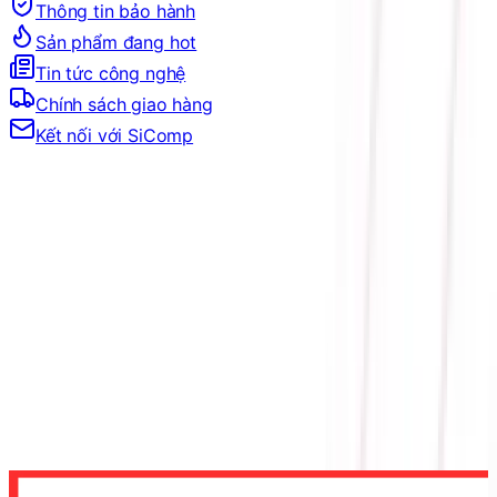
Thông tin bảo hành
Sản phẩm đang hot
Tin tức công nghệ
Chính sách giao hàng
Kết nối với SiComp
Trang Chủ
LINH KIỆN MÁY TÍNH
PSU
CHUẨN NGUỒN
NGUỒN 80 PLUS GOLD
NGUỒN THERMALRIGHT TR-SGFX 850 WHITE