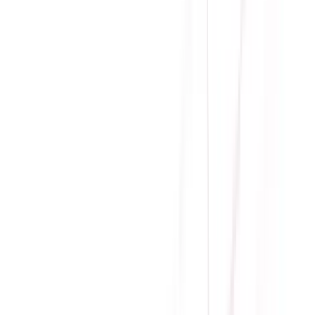
Chứng nhận
80 PLUS GOLD
PSU Form Factor
ATX
Bảo hành
60 tháng