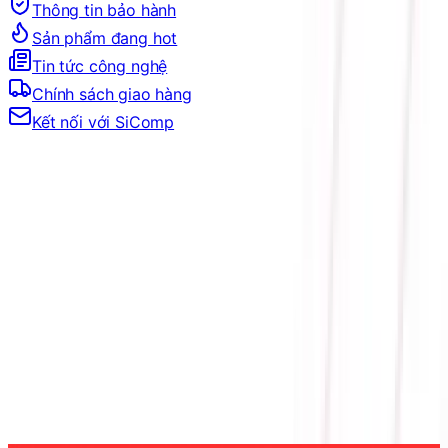
Thông tin bảo hành
Sản phẩm đang hot
Tin tức công nghệ
Chính sách giao hàng
Kết nối với SiComp
Trang Chủ
LINH KIỆN MÁY TÍNH
PSU
CHUẨN NGUỒN
NGUỒN 80 PLUS GOLD
NGUỒN MÁY TÍNH SUPER FLOWER LEADEX III
GOLD UP ATX 3.1 850W (Sẵn dây PCIe 5.1)