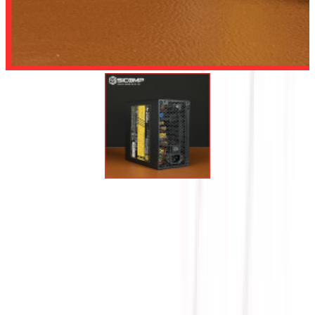
Để lại số điện thoại, chúng tôi sẽ tư vấn cho quý khách
Gửi
NGUỒN MÁY TÍNH SUPER
FLOWER LEADEX III GOLD