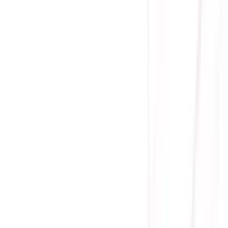
(
0
)
Lượt xem:
6980
Tình trạng:
Sẵn hàng
Giá chưa khuyến mãi:
3.990.000 ₫
2.890.000 ₫
-
28
%
Giá đã bao gồm VAT
Bảo hành 60 tháng
Sẵn hàng
Chuẩn 80 Plus Gold
Công suất: 850W
Đã bao gồm dây PCIE5.0
100% Full Module
100% Full tụ Nhật
Ưu đãi thêm
Bảo hành
ĐỔI MỚI 100%
-
KHÔNG
sửa chữa
Mua ngay