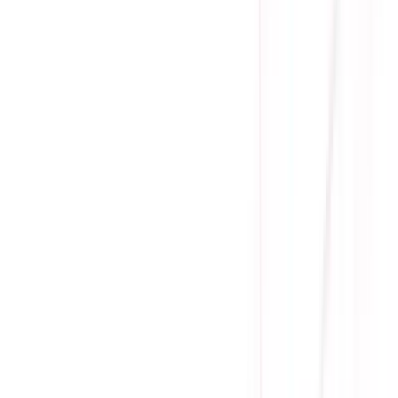
Thêm Vào Giỏ
Mua Trả Góp
Gọi đặt mua:
0384.734.666
(08h - 21h)
Yên Tâm Mua Sắm Tại Sicomp
Cam kết sản phẩm chính hãng
1 đổi 1 trong 15 - 90 ngày đầu
Giá cạnh tranh nhất thị trường
Thanh toán thuận tiện
Giao hàng Grab siêu tốc trong 2h
Giao hàng toàn quốc
Nhận hàng và thanh toán tại nhà
Tư Vấn - Đặt Hàng
Phòng Kinh Doanh
:
Mrs. Hà
:
0384.734.666
Mr. Lâm
:
0921.045.222
Mr. Quân
:
0373.194.888
Hỗ trợ kỹ thuật, bảo hành
:
Mr. Hưng
:
0784.068.333