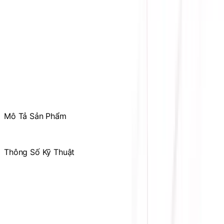
Phản ánh dịch vụ
:
Mr. Hùng
:
0978.13.0770
Tham gia
Cộng Đồng Sicomp
để theo dõi thường xuyên
các ưu đãi chỉ dành riêng cho thành viên
Mô Tả Sản Phẩm
.
Thông Số Kỹ Thuật
Hãng sản xuất
SUPER FLOWER
Công suất tối đa
850W
Loại cổng cắm
Full-Modular
Quạt làm mát
135mm
Nguồn đầu vào
115-240V