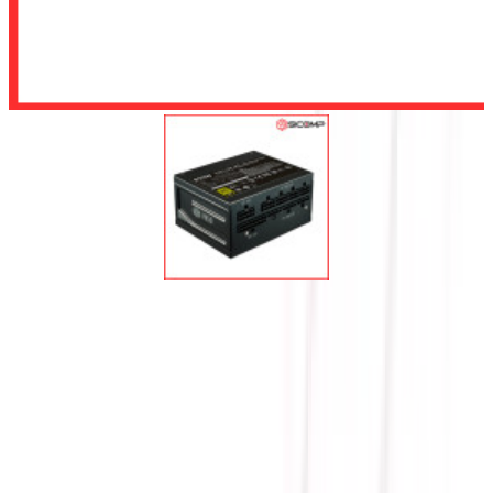
Để lại số điện thoại, chúng tôi sẽ tư vấn cho quý khách
Gửi
NGUỒN COOLER MASTER
V850 SFX GOLD (80 PLUS