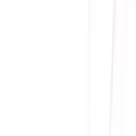
Yên Tâm Mua Sắm Tại Sicomp
Cam kết sản phẩm chính hãng
1 đổi 1 trong 15 - 90 ngày đầu
Giá cạnh tranh nhất thị trường
Thanh toán thuận tiện
Giao hàng Grab siêu tốc trong 2h
Giao hàng toàn quốc
Nhận hàng và thanh toán tại nhà
Tư Vấn - Đặt Hàng
Phòng Kinh Doanh
:
Mrs. Hà
:
0384.734.666
Mr. Lâm
:
0921.045.222
Mr. Quân
:
0373.194.888
Hỗ trợ kỹ thuật, bảo hành
:
Mr. Hưng
:
0784.068.333
Phản ánh dịch vụ
: