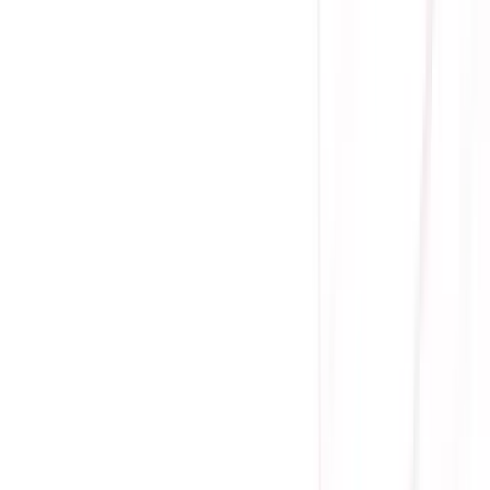
(
0
)
Lượt xem:
1909
Tình trạng:
Sẵn hàng
Giá chưa khuyến mãi:
3.690.000 ₫
3.400.000 ₫
-
8
%
Giá đã bao gồm VAT
Bảo hành 120 tháng
Sẵn hàng
Hiệu suất 80 Plus Gold
Kích cỡ SFX
Khung chuyển SFX-to-ATX
Chứng nhận 80 Plus Gold
Chế Độ Semi-Fanless 15%
Cáp full-modular
Ưu đãi thêm
Bảo hành
ĐỔI MỚI 100%
-
KHÔNG
sửa chữa
Mua ngay
Thêm Vào Giỏ
Mua Trả Góp
Gọi đặt mua:
0384.734.666
(08h - 21h)