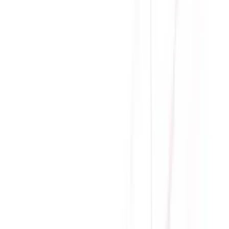
Loại cổng cắm
Full-Modular
Chứng nhận
80 PLUS GOLD
PSU Form Factor
SFX
Bảo hành
120 tháng