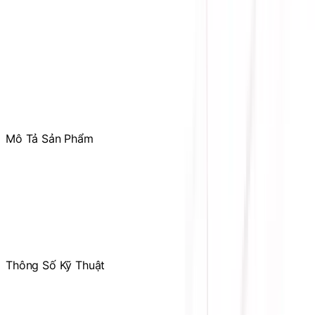
Mr. Hùng
:
0978.13.0770
Tham gia
Cộng Đồng Sicomp
để theo dõi thường xuyên
các ưu đãi chỉ dành riêng cho thành viên
Mô Tả Sản Phẩm
Hiệu suất 80 Plus Gold
Kích cỡ SFX
Khung chuyển SFX-to-ATX
Chứng nhận 80 Plus Gold
Chế Độ Semi-Fanless 15%
Cáp full-modular
Thông Số Kỹ Thuật
Hãng sản xuất
COOLER MASTER
Công suất tối đa
850W