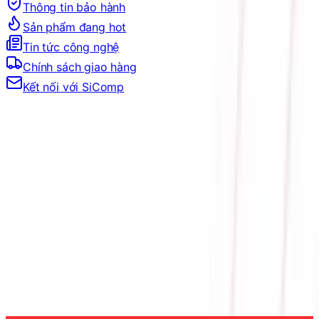
Thông tin bảo hành
Sản phẩm đang hot
Tin tức công nghệ
Chính sách giao hàng
Kết nối với SiComp
Trang Chủ
LINH KIỆN MÁY TÍNH
PSU
CHUẨN NGUỒN
NGUỒN 80 PLUS GOLD
NGUỒN COOLER MASTER V850 SFX GOLD (80
PLUS GOLD/MÀU ĐEN)