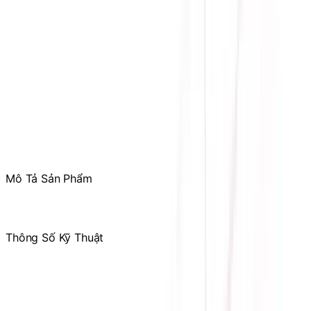
Phản ánh dịch vụ
:
Mr. Hùng
:
0978.13.0770
Tham gia
Cộng Đồng Sicomp
để theo dõi thường xuyên
các ưu đãi chỉ dành riêng cho thành viên
Mô Tả Sản Phẩm
Thông Số Kỹ Thuật
Hãng sản xuất
CORSAIR
Công suất tối đa
1000W
Loại cổng cắm
Full-Modular