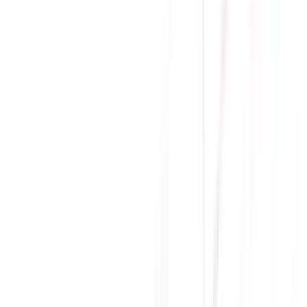
Quạt làm mát
120mm
Nguồn đầu vào
100-240V
Chứng nhận
80 PLUS GOLD
PSU Form Factor
SFX
Bảo hành
84 tháng