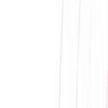
Gửi
NGUỒN CORSAIR SF1000L
ATX 3.1 & PCIE 5.1 - 80
PLUS GOLD