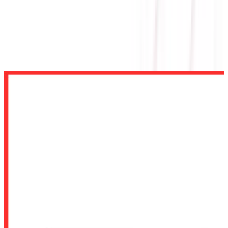
NGUỒN 80 PLUS PLATINUM
NGUỒN CORSAIR SF1000L ATX 3.1 & PCIE 5.1 - 80
PLUS GOLD