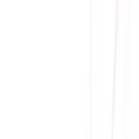
(
0
)
Lượt xem:
1541
Tình trạng:
Sẵn hàng
Giá chưa khuyến mãi:
6.645.000 ₫
4.750.000 ₫
-
29
%
Giá đã bao gồm VAT
Bảo hành 84 tháng
Sẵn hàng
Công suất nguồn: 1000W
Size quạt: 120mm
Nguồn vào: 100-240V
Tiêu chuẩn: 80 Plus Gold
Loại Cáp: Full Modular