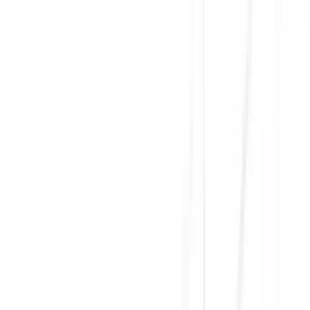
Mua ngay
Thêm Vào Giỏ
Mua Trả Góp
Gọi đặt mua:
0384.734.666
(08h - 21h)
Yên Tâm Mua Sắm Tại Sicomp
Cam kết sản phẩm chính hãng
1 đổi 1 trong 15 - 90 ngày đầu
Giá cạnh tranh nhất thị trường
Thanh toán thuận tiện
Giao hàng Grab siêu tốc trong 2h
Giao hàng toàn quốc
Nhận hàng và thanh toán tại nhà
Tư Vấn - Đặt Hàng
Phòng Kinh Doanh
:
Mrs. Hà
:
0384.734.666
Mr. Lâm
:
0921.045.222
Mr. Quân
:
0373.194.888
Hỗ trợ kỹ thuật, bảo hành
:
Mr. Hưng
:
0784.068.333