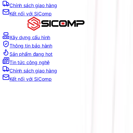
Chính sách giao hàng
Kết nối với SiComp
Xây dựng cấu hình
Thông tin bảo hành
Sản phẩm đang hot
Tin tức công nghệ
Chính sách giao hàng
Kết nối với SiComp
Trang Chủ
LINH KIỆN MÁY TÍNH
PSU
CHUẨN NGUỒN