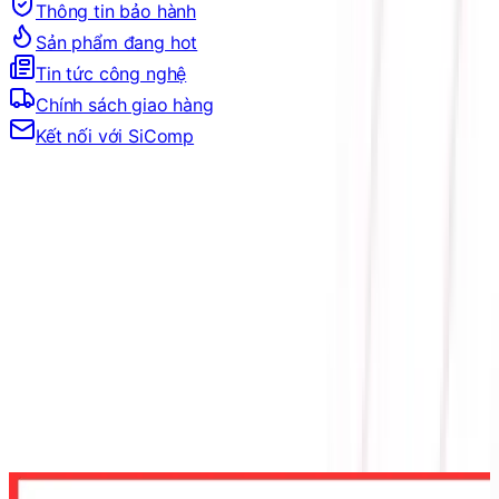
Thông tin bảo hành
Sản phẩm đang hot
Tin tức công nghệ
Chính sách giao hàng
Kết nối với SiComp
Trang Chủ
LINH KIỆN MÁY TÍNH
PSU
CÔNG SUẤT NGUỒN
NGUỒN 550W
NGUỒN ANTEC ATOM META V550