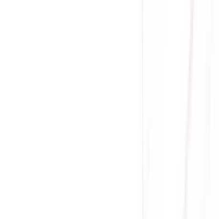
Giá chưa khuyến mãi:
899.000 ₫
770.000 ₫
-
14
%
Giá đã bao gồm VAT
Bảo hành 36 tháng
Sẵn hàng
Công suất thực: 550W
Quạt tản nhiệt cỡ lớn 2 vòng bi cho tuổi thọ cực cao
Đầu cấp điện cho hệ thống
Quạt làm mát Fan 12cm
Điện áp vào 150-230V
Phụ kiện kèm theo cáp nguồn
Ưu đãi thêm
Bảo hành
ĐỔI MỚI 100%
-
KHÔNG
sửa chữa
Mua ngay
Thêm Vào Giỏ
Mua Trả Góp
Gọi đặt mua:
0384.734.666
(08h - 21h)
Yên Tâm Mua Sắm Tại Sicomp
Cam kết sản phẩm chính hãng
1 đổi 1 trong 15 - 90 ngày đầu