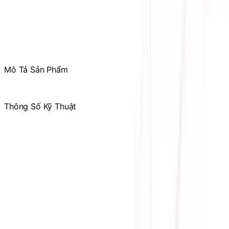
Tham gia
Cộng Đồng Sicomp
để theo dõi thường xuyên
các ưu đãi chỉ dành riêng cho thành viên
Mô Tả Sản Phẩm
.
Thông Số Kỹ Thuật
Hãng sản xuất
ANTEC
Công suất tối đa
550W
Loại cổng cắm
Non - Modular
Quạt làm mát
120mm
Nguồn đầu vào
100-240V
PSU Form Factor
ATX
Bảo hành
36 tháng