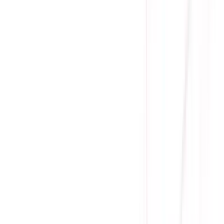
Giá cạnh tranh nhất thị trường
Thanh toán thuận tiện
Giao hàng Grab siêu tốc trong 2h
Giao hàng toàn quốc
Nhận hàng và thanh toán tại nhà
Tư Vấn - Đặt Hàng
Phòng Kinh Doanh
:
Mrs. Hà
:
0384.734.666
Mr. Lâm
:
0921.045.222
Mr. Quân
:
0373.194.888
Hỗ trợ kỹ thuật, bảo hành
:
Mr. Hưng
:
0784.068.333
Phản ánh dịch vụ
:
Mr. Hùng
:
0978.13.0770