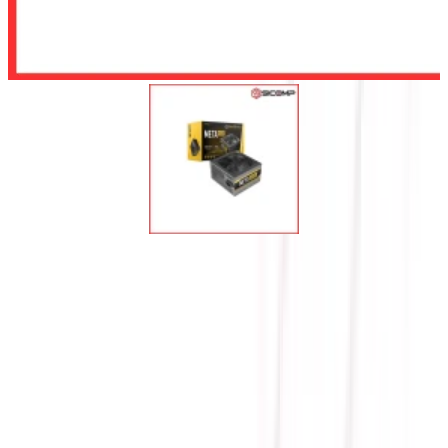
Để lại số điện thoại, chúng tôi sẽ tư vấn cho quý khách
Gửi
NGUỒN ANTEC ATOM
META V550