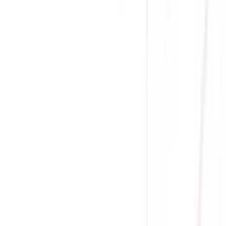
(
0
)
Lượt xem:
2315
Tình trạng:
Sẵn hàng