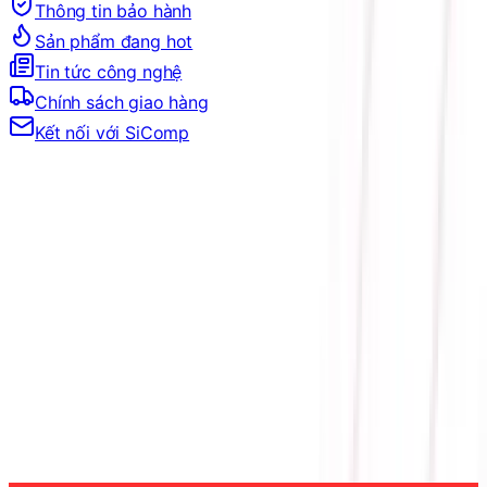
Thông tin bảo hành
Sản phẩm đang hot
Tin tức công nghệ
Chính sách giao hàng
Kết nối với SiComp
Trang Chủ
LINH KIỆN MÁY TÍNH
PSU
CHUẨN NGUỒN
NGUỒN 80 PLUS GOLD
NGUỒN ACER AC1000 PCIe 5.0 1000W FULL
MODULAR