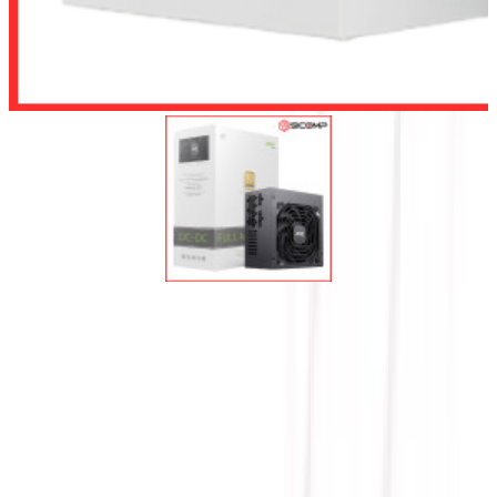
Để lại số điện thoại, chúng tôi sẽ tư vấn cho quý khách
Gửi
NGUỒN ACER AC1000 PCIe
5.0 1000W FULL MODULAR