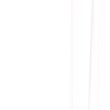
Nhận hàng và thanh toán tại nhà
Tư Vấn - Đặt Hàng
Phòng Kinh Doanh
:
Mrs. Hà
:
0384.734.666
Mr. Lâm
:
0921.045.222
Mr. Quân
:
0373.194.888
Hỗ trợ kỹ thuật, bảo hành
:
Mr. Hưng
:
0784.068.333
Phản ánh dịch vụ
:
Mr. Hùng
:
0978.13.0770
Tham gia
Cộng Đồng Sicomp
để theo dõi thường xuyên