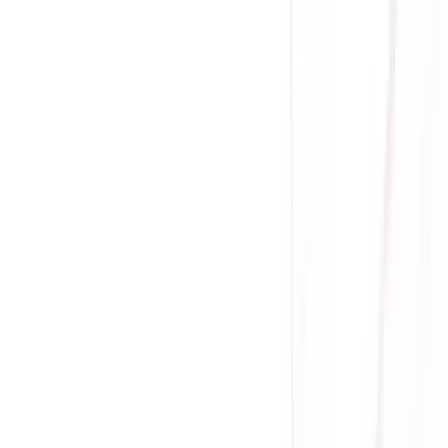
Tình trạng:
Liên hệ
Giá chưa khuyến mãi:
4.155.000 ₫
2.900.000 ₫
-
30
%
Giá đã bao gồm VAT
Bảo hành 60 tháng
Liên hệ
Loại: Nguồn máy tính
Sử dụng PCIe 5.0 đáp ứng chuẩn đầu pin kết nối
Chứng nhận 80 Plus Gold
Công suất: 1000W
Nguồn vào: 100-240V
Loại Cáp: Full Modular
Gọi đặt mua:
0384.734.666
(08h - 21h)
Yên Tâm Mua Sắm Tại Sicomp
Cam kết sản phẩm chính hãng
1 đổi 1 trong 15 - 90 ngày đầu
Giá cạnh tranh nhất thị trường
Thanh toán thuận tiện
Giao hàng Grab siêu tốc trong 2h
Giao hàng toàn quốc