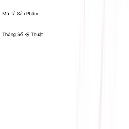
các ưu đãi chỉ dành riêng cho thành viên
Mô Tả Sản Phẩm
.
Thông Số Kỹ Thuật
Hãng sản xuất
ACER
Công suất tối đa
1000W
Loại cổng cắm
Full-Modular
Quạt làm mát
120mm
Nguồn đầu vào
100-240V
Chứng nhận
80 PLUS GOLD
PSU Form Factor
ATX
Bảo hành
60 tháng