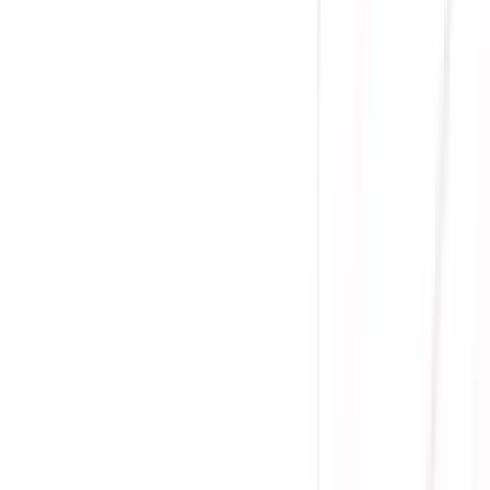
(
0
)
Lượt xem:
1755