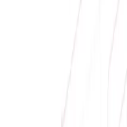
MÁY CHỦ AI HPC ASUS ESC4000-E11 (2 CPU
INTEL XEON 5 / 2 GPU / 2U RACK SERVER)
0
Liên hệ
Hiển thị 1 -
4
trên tổng số
4
sản phẩm
MÁY CHỦ 2U
Địa chỉ:
Số 9, M4, TT6, KĐT Bắc Linh Đàm, Phường Định
Công, Hà Nội
Hotline mua hàng:
0384.734.666
–
0921.045.222
–
0373.194.888
Hotline CSKH:
0384.734.666
Hotline kỹ thuật:
0784.068.333
Email:
hung.le [at] sicomp.com.vn