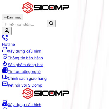
Danh mục
Hotline
Xây dựng cấu hình
Thông tin bảo hành
Sản phẩm đang hot
Tin tức công nghệ
Chính sách giao hàng
Kết nối với SiComp
Xây dựng cấu hình