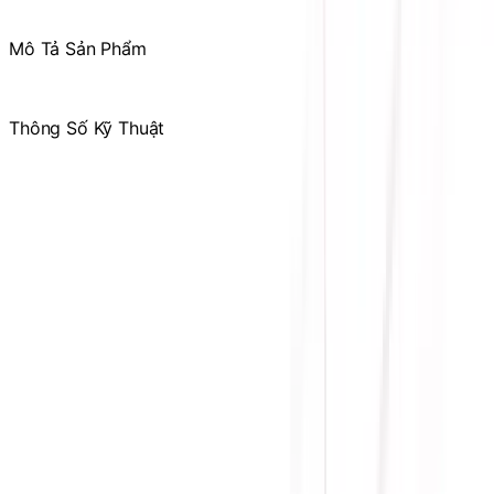
các ưu đãi chỉ dành riêng cho thành viên
Mô Tả Sản Phẩm
.
Thông Số Kỹ Thuật
Hãng sản xuất
AOC
Mục đích sử dụng
Màn Hình Gaming
Kích thước màn hình
25 Inch
Độ phân giải màn hình
FullHD (1920x1080)
Tấm nền màn hình
FAST IPS
Tần số quét
400HZ
Thời gian đáp ứng
0.3ms
Cảm ứng
Không
Góc nhìn
178°/178°
Độ tương phản
1000:1
Bảo hành
36 tháng