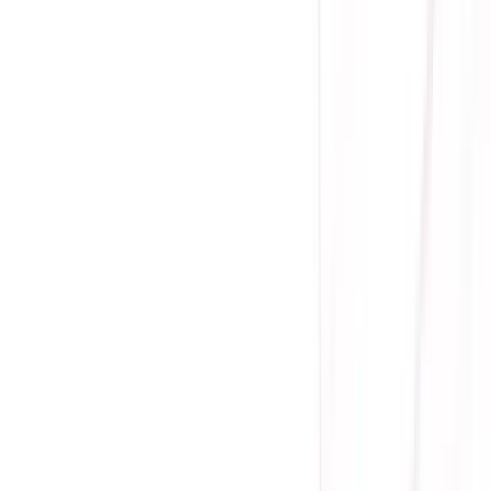
Tình trạng:
Liên hệ
Giá chưa khuyến mãi:
7.755.000 ₫
6.850.000 ₫
-
12
%
Giá đã bao gồm VAT
Bảo hành 36 tháng
Liên hệ
Kích thước: 25 inch
Tấm nền: Fast IPS
Độ phân giải: FHD (1920*1080)
Tốc độ làm mới: 420Hz
Thời gian đáp ứng: 0.3ms
Cổng kết nối: 1 x DisplayPort 1.4 , 2 x HDMI 2.0
Gọi đặt mua:
0384.734.666
(08h - 21h)
Yên Tâm Mua Sắm Tại Sicomp
Cam kết sản phẩm chính hãng
1 đổi 1 trong 15 - 90 ngày đầu
Giá cạnh tranh nhất thị trường
Thanh toán thuận tiện
Giao hàng Grab siêu tốc trong 2h
Giao hàng toàn quốc