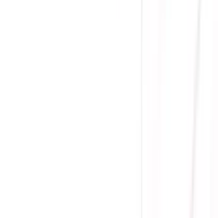
(
0
)
Lượt xem:
3164