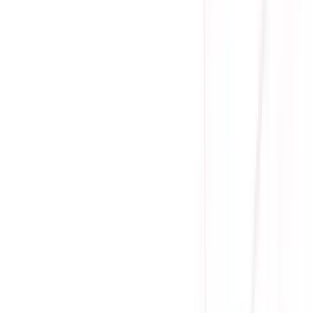
Nhận hàng và thanh toán tại nhà
Tư Vấn - Đặt Hàng
Phòng Kinh Doanh
:
Mrs. Hà
:
0384.734.666
Mr. Lâm
:
0921.045.222
Mr. Quân
:
0373.194.888
Hỗ trợ kỹ thuật, bảo hành
:
Mr. Hưng
:
0784.068.333
Phản ánh dịch vụ
:
Mr. Hùng
:
0978.13.0770
Tham gia
Cộng Đồng Sicomp
để theo dõi thường xuyên