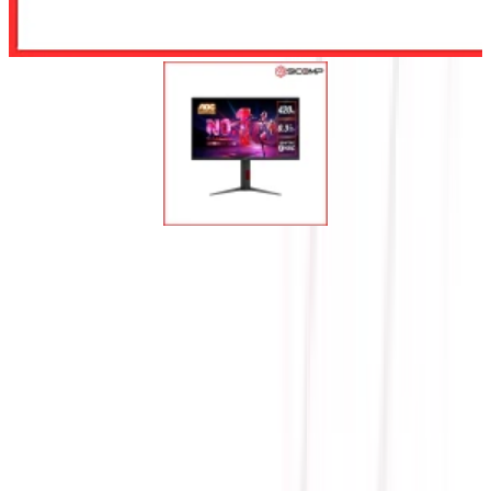
Để lại số điện thoại, chúng tôi sẽ tư vấn cho quý khách
Gửi
MÀN HÌNH AOC 25G4K (25
INCH / FAST IPS / FHD /
420HZ / 0.3MS)