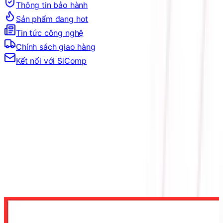
Thông tin bảo hành
Sản phẩm đang hot
Tin tức công nghệ
Chính sách giao hàng
Kết nối với SiComp
Trang Chủ
MÀN HÌNH
MÀN HÌNH THEO HÃNG
MÀN HÌNH AOC
MÀN HÌNH AOC 25G4K (25 INCH / FAST IPS / FHD /
420HZ / 0.3MS)