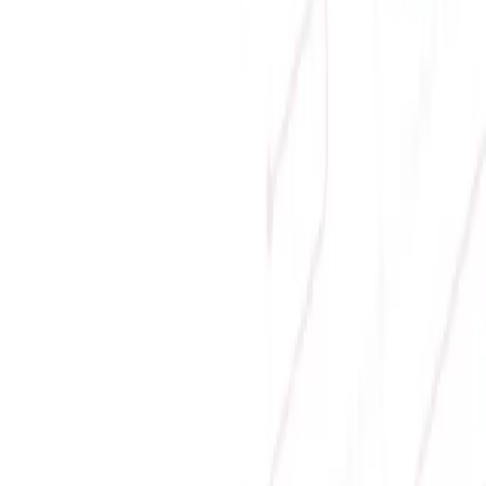
18.000.000 ₫
-
13
%
15.590.000 ₫
Hết hàng
Hiển thị 1 -
1
trên tổng số
1
sản phẩm
MÀN HÌNH 360HZ
Địa chỉ:
Số 9, M4, TT6, KĐT Bắc Linh Đàm, Phường Định
Công, Hà Nội
Hotline mua hàng:
0384.734.666
–
0921.045.222
–
0373.194.888
Hotline CSKH:
0384.734.666
Hotline kỹ thuật:
0784.068.333
Email:
hung.le [at] sicomp.com.vn
Mở cửa: 08:00 - 21:00 Hàng ngày (Cả Chủ nhật)