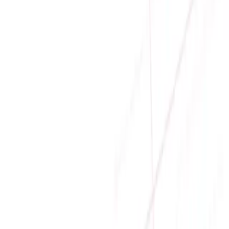
Giá tăng dần
Danh sách sản phẩm
Sale
MÀN HÌNH GAMING BENQ ZOWIE XL2566K (25
INCH - FHD - TN - 360HZ - PHẲNG)