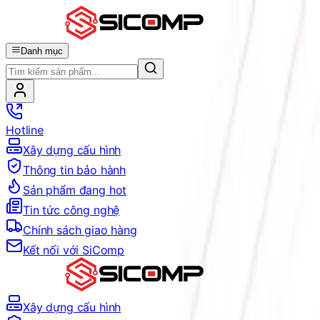
Danh mục
Hotline
Xây dựng cấu hình
Thông tin bảo hành
Sản phẩm đang hot
Tin tức công nghệ
Chính sách giao hàng
Kết nối với SiComp
Xây dựng cấu hình