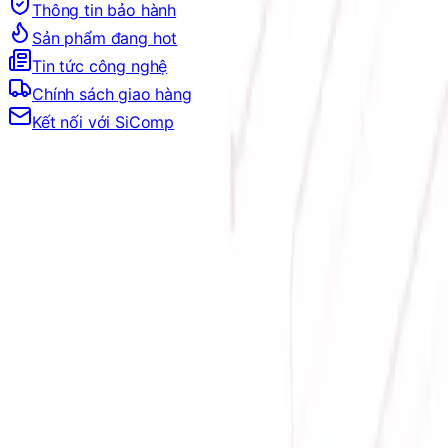
Thông tin bảo hành
Sản phẩm đang hot
Tin tức công nghệ
Chính sách giao hàng
Kết nối với SiComp
Trang Chủ
MÀN HÌNH
MÀN HÌNH THEO TẦN SỐ QUÉT
MÀN HÌNH 360HZ
MÀN HÌNH 360HZ
Đang tải bộ lọc…
Filter
Sắp xếp theo