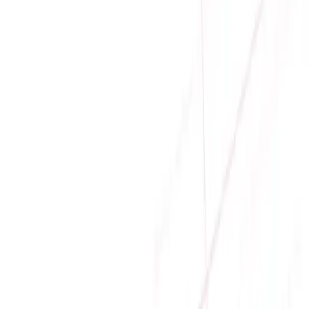
Filter
Sắp xếp theo
Giá tăng dần
Danh sách sản phẩm
Sale
MAINBOARD ASROCK TURIND8X-2T/500W