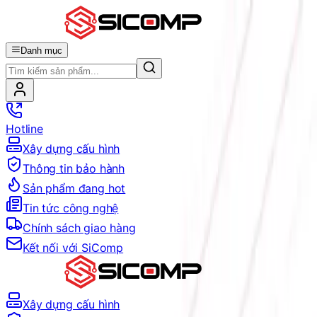
Danh mục
Hotline
Xây dựng cấu hình
Thông tin bảo hành
Sản phẩm đang hot
Tin tức công nghệ
Chính sách giao hàng
Kết nối với SiComp
Xây dựng cấu hình