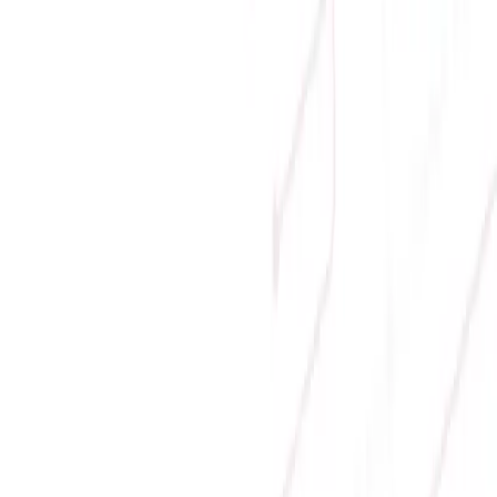
39.755.000 ₫
-
13
%
34.500.000 ₫
Sẵn hàng
Hiển thị 1 -
1
trên tổng số
1
sản phẩm
.
Địa chỉ:
Số 9, M4, TT6, KĐT Bắc Linh Đàm, Phường Định
Công, Hà Nội
Hotline mua hàng:
0384.734.666
–
0921.045.222
–
0373.194.888
Hotline CSKH:
0384.734.666
Hotline kỹ thuật:
0784.068.333
Email:
hung.le [at] sicomp.com.vn
Mở cửa: 08:00 - 21:00 Hàng ngày (Cả Chủ nhật)