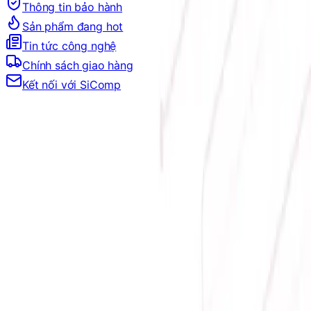
Thông tin bảo hành
Sản phẩm đang hot
Tin tức công nghệ
Chính sách giao hàng
Kết nối với SiComp
Trang Chủ
LINH KIỆN MÁY TÍNH
MAINBOARD
MAINBOARD CHO AMD
MAINBOARD SOCKET SP5
MAINBOARD SOCKET SP5
Đang tải bộ lọc…