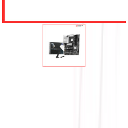
Để lại số điện thoại, chúng tôi sẽ tư vấn cho quý khách
Gửi
MAINBOARD MSI PRO
Z890-S WIFI