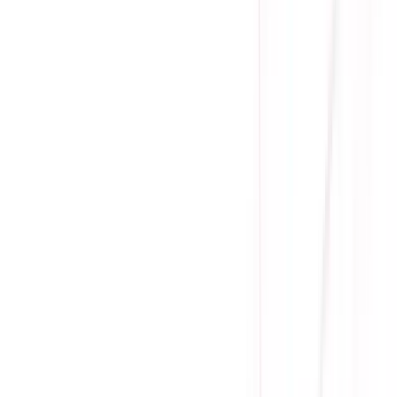
Giao hàng Grab siêu tốc trong 2h
Giao hàng toàn quốc
Nhận hàng và thanh toán tại nhà
Tư Vấn - Đặt Hàng
Phòng Kinh Doanh
:
Mrs. Hà
:
0384.734.666
Mr. Lâm
:
0921.045.222
Mr. Quân
:
0373.194.888
Hỗ trợ kỹ thuật, bảo hành
:
Mr. Hưng
:
0784.068.333
Phản ánh dịch vụ
:
Mr. Hùng
:
0978.13.0770