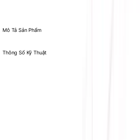
Tham gia
Cộng Đồng Sicomp
để theo dõi thường xuyên
các ưu đãi chỉ dành riêng cho thành viên
Mô Tả Sản Phẩm
Thông Số Kỹ Thuật
Hãng
sản
MSI
xuất
Loại
DDR5
Ram
USB Type-C, DisplayPort, Wi-Fi / Bluetooth,
Kết nối
Audio Connectors, Thunderbolt™ 4 40Gbps
I/O
(Type-C), HDMI™, USB 5Gbps Type-A, 2.5G LAN,
USB 20Gbps Type-C
Socket
LGA 1851
Chipset
INTEL Z890
Kích