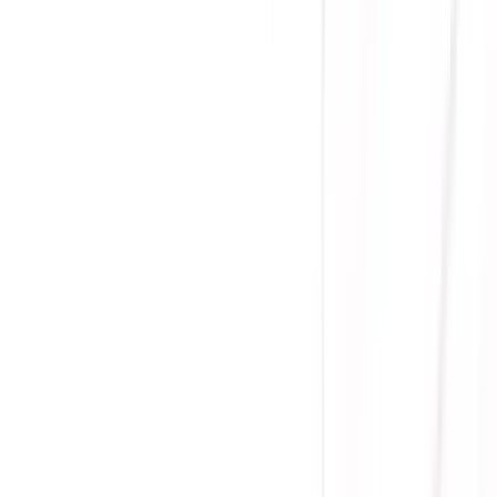
(
0
)
Lượt xem:
2915
Tình trạng:
Sẵn hàng