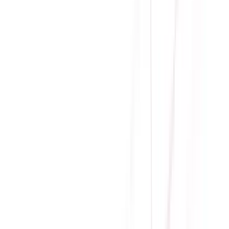
ATX
thước
Bảo
36 tháng
hành