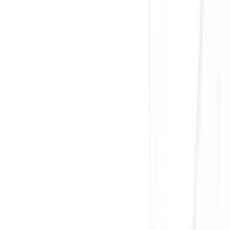
Giá chưa khuyến mãi:
7.955.000 ₫
5.990.000 ₫
-
25
%
Giá đã bao gồm VAT
Bảo hành 36 tháng
Sẵn hàng
Supports Intel® Core™ Ultra Processors (Series
2)LGA 1851
4 Khe DDR5, Dung lượng bộ nhớ tối đa 256GB
Hỗ trợ bộ nhớ 8800 - 6400 (OC) MT/giây / 6400 -
4800 (JEDEC) MT/giây
4x PCI-E x16 slot
Realtek® 8125D 2.5Gbps LAN
ATX 243.84mm x 304.8mm
Mua ngay
Thêm Vào Giỏ
Mua Trả Góp
Gọi đặt mua:
0384.734.666
(08h - 21h)
Yên Tâm Mua Sắm Tại Sicomp
Cam kết sản phẩm chính hãng
1 đổi 1 trong 15 - 90 ngày đầu
Giá cạnh tranh nhất thị trường
Thanh toán thuận tiện