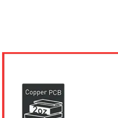
MAINBOARD
MAINBOARD CHO AMD
MAINBOARD SOCKET AM4
MAINBOARD MSI A520M-A PRO