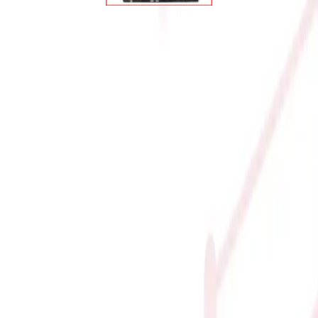
X B760-F GAMING WIFI DDR