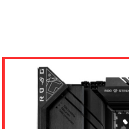
MAINBOARD
MAINBOARD CHO INTEL
MAINBOARD SOCKET 1700
MAINBOARD ASUS ROG STRIX B760-F GAMING WIFI