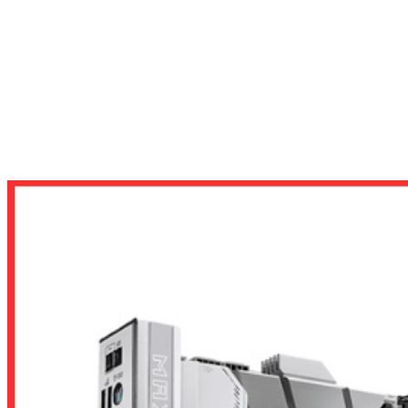
MAINBOARD
MAINBOARD CHO INTEL
MAINBOARD SOCKET 1851
MAINBOARD ASUS ROG MAXIMUS Z890 APEX