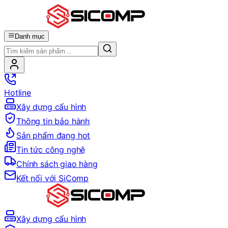
Danh mục
Hotline
Xây dựng cấu hình
Thông tin bảo hành
Sản phẩm đang hot
Tin tức công nghệ
Chính sách giao hàng
Kết nối với SiComp
Xây dựng cấu hình