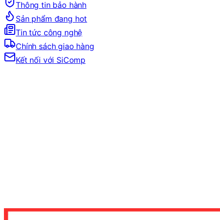
Thông tin bảo hành
Sản phẩm đang hot
Tin tức công nghệ
Chính sách giao hàng
Kết nối với SiComp
Trang Chủ
LINH KIỆN MÁY TÍNH
MAINBOARD
MAINBOARD CHO INTEL
MAINBOARD SOCKET 1851
MAINBOARD ASROCK Z890 LIVEMIXER WiFi