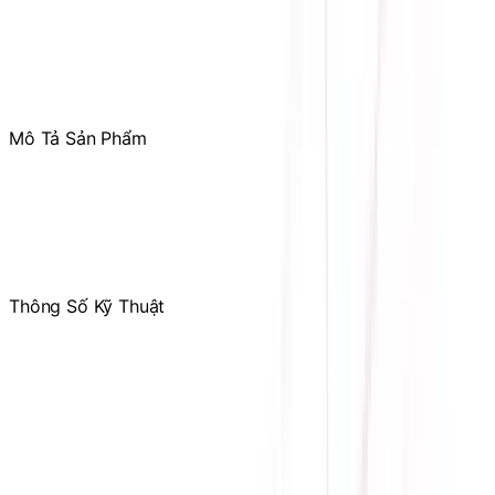
Tham gia
Cộng Đồng Sicomp
để theo dõi thường xuyên
các ưu đãi chỉ dành riêng cho thành viên
Mô Tả Sản Phẩm
Chipset: Intel B450
Socket: AM4
Kích thước: M-ATX
Số khe RAM: 2
Thông Số Kỹ Thuật
Hãng sản xuất
ASROCK
Loại Ram
DDR4
Socket
AM4
Chipset
AMD B450
Kích thước
M-ATX
Bảo hành
36 tháng