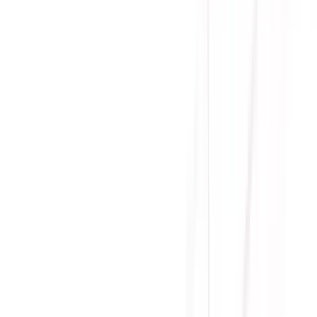
Giá cạnh tranh nhất thị trường
Thanh toán thuận tiện
Giao hàng Grab siêu tốc trong 2h
Giao hàng toàn quốc
Nhận hàng và thanh toán tại nhà
Tư Vấn - Đặt Hàng
Phòng Kinh Doanh
:
Mrs. Hà
:
0384.734.666
Mr. Lâm
:
0921.045.222
Mr. Quân
:
0373.194.888
Hỗ trợ kỹ thuật, bảo hành
:
Mr. Hưng
:
0784.068.333
Phản ánh dịch vụ
:
Mr. Hùng
:
0978.13.0770