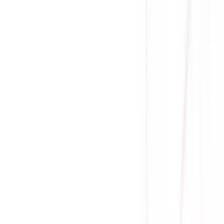
(
0
)
Lượt xem:
2668
Tình trạng:
Liên hệ
Giá chưa khuyến mãi:
2.155.000 ₫
1.440.000 ₫
-
33
%
Giá đã bao gồm VAT
Bảo hành 36 tháng
Liên hệ
Chipset: Intel B450
Socket: AM4
Kích thước: M-ATX
Số khe RAM: 2
Gọi đặt mua:
0384.734.666
(08h - 21h)
Yên Tâm Mua Sắm Tại Sicomp
Cam kết sản phẩm chính hãng
1 đổi 1 trong 15 - 90 ngày đầu