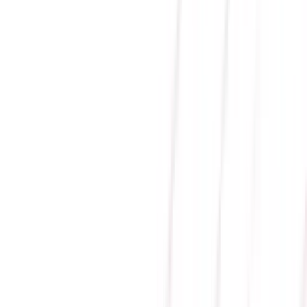
Gửi
MAINBOARD ASROCK
B450M-HDV R4.0