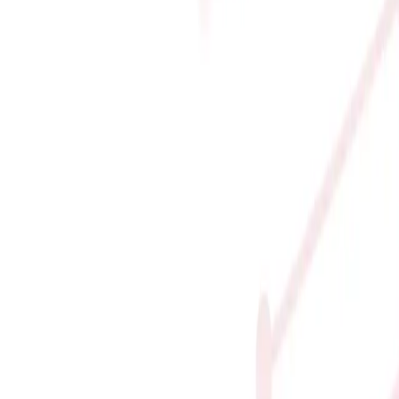
OQ 15ARP 983JC007HVN