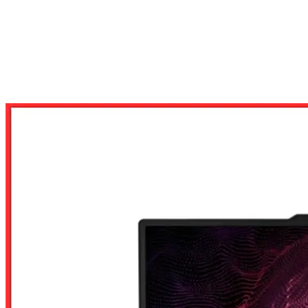
LAPTOP THEO NHU CẦU
LAPTOP GAMING
LAPTOP GAMING LENOVO LOQ 15ARP 983JC007HV