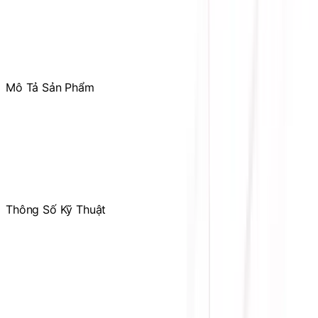
Tham gia
Cộng Đồng Sicomp
để theo dõi thường xuyên
các ưu đãi chỉ dành riêng cho thành viên
Mô Tả Sản Phẩm
Tên sản phẩm: ABF-AM5 (AM5 AMD Secure Frame)
Chức năng: Ngàm khung cố định chống cong CPU
Chất liệu: Nhôm
Kích thước: 71.7 x 54.7 x 7mm
Tương thích CPU: Chỉ hỗ trợ cho CPU AMD sử dụng Socket
AM5
Thông Số Kỹ Thuật
Hãng sản xuất
ID-COOLING