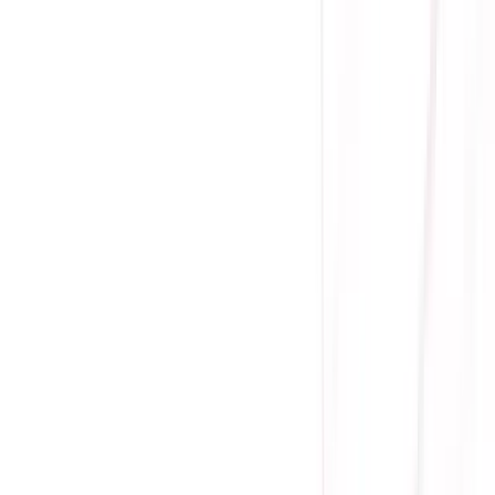
Tình trạng:
Hết hàng
Giá chưa khuyến mãi:
195.000 ₫
115.000 ₫
-
41
%
Giá đã bao gồm VAT
Hết hàng
Tên sản phẩm: ABF-AM5 (AM5 AMD Secure Frame)
Chức năng: Ngàm khung cố định chống cong CPU
Chất liệu: Nhôm
Kích thước: 71.7 x 54.7 x 7mm
Tương thích CPU: Chỉ hỗ trợ cho CPU AMD sử dụng Socket
AM5
? Link mua trên Shopee:
Gông / Khung chống cong CPU
socket 1700 Spatan
Mua ngay
Thêm Vào Giỏ
Mua Trả Góp
Gọi đặt mua:
0384.734.666
(08h - 21h)
Yên Tâm Mua Sắm Tại Sicomp
Cam kết sản phẩm chính hãng
1 đổi 1 trong 15 - 90 ngày đầu