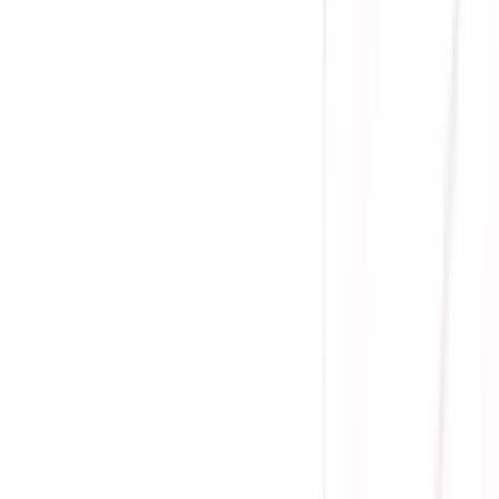
(
0
)
Lượt xem:
1737