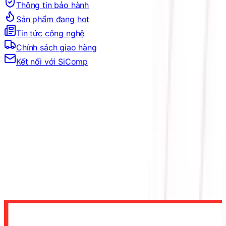
Thông tin bảo hành
Sản phẩm đang hot
Tin tức công nghệ
Chính sách giao hàng
Kết nối với SiComp
Trang Chủ
LINH KIỆN MÁY TÍNH
PHỤ KIỆN KHÁC LAPTOP, PC
PHỤ KIỆN MÁY TÍNH
GÔNG CHỐNG CONG CPU ID-COOLING ABF-AM5
(AMD)