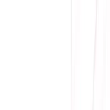
(
0
)
Lượt xem:
1086
Tình trạng:
Liên hệ
Giá chưa khuyến mãi:
12.500.000 ₫
7.500.000 ₫
-
40
%
Giá đã bao gồm VAT
Bảo hành 36 tháng
Liên hệ
CPU Intel Core Ultra 7 265KF
Số lõi/luồng: 20(8P-Core|12E-Core)/20 luồng
Boost Clock (P-Core): TBA
Boost Clock (E-Core): TBA
TDP: 125W
Gọi đặt mua:
0384.734.666
(08h - 21h)
Yên Tâm Mua Sắm Tại Sicomp
Cam kết sản phẩm chính hãng
1 đổi 1 trong 15 - 90 ngày đầu