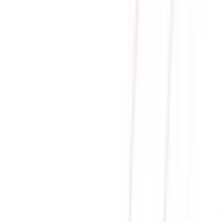
265KF (UP TO 5.5GHZ, 20
NHÂN 20 LUỒNG, ARROW
LAKE-S) - BOX NHẬP KHẨU