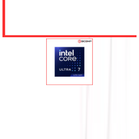
Để lại số điện thoại, chúng tôi sẽ tư vấn cho quý khách
Gửi
CPU INTEL CORE ULTRA 7