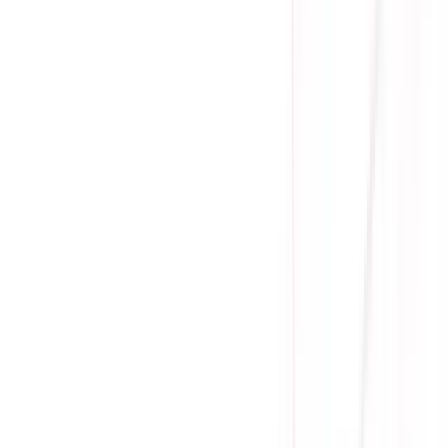
Giá cạnh tranh nhất thị trường
Thanh toán thuận tiện
Giao hàng Grab siêu tốc trong 2h
Giao hàng toàn quốc
Nhận hàng và thanh toán tại nhà
Tư Vấn - Đặt Hàng
Phòng Kinh Doanh
:
Mrs. Hà
:
0384.734.666
Mr. Lâm
:
0921.045.222
Mr. Quân
:
0373.194.888
Hỗ trợ kỹ thuật, bảo hành
:
Mr. Hưng
:
0784.068.333
Phản ánh dịch vụ
:
Mr. Hùng
:
0978.13.0770