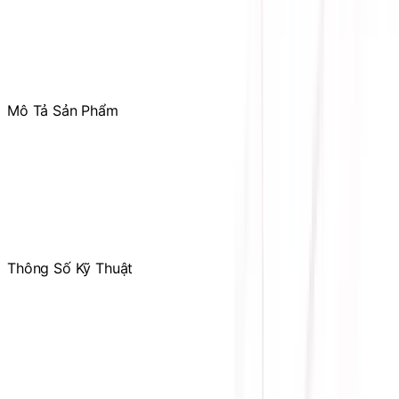
Tham gia
Cộng Đồng Sicomp
để theo dõi thường xuyên
các ưu đãi chỉ dành riêng cho thành viên
Mô Tả Sản Phẩm
CPU Intel Core Ultra 7 265KF
Số lõi/luồng: 20(8P-Core|12E-Core)/20 luồng
Boost Clock (P-Core): TBA
Boost Clock (E-Core): TBA
TDP: 125W
Thông Số Kỹ Thuật
Dòng CPU
Core Ultra 7
Socket
LGA 1851
Bộ nhớ đệm
36MB
TDP
125W
Bảo hành
36 tháng