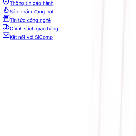
Thông tin bảo hành
Sản phẩm đang hot
Tin tức công nghệ
Chính sách giao hàng
Kết nối với SiComp
Trang Chủ
LINH KIỆN MÁY TÍNH
CPU
CPU INTEL
CPU INTEL CORE ULTRA 7
CPU INTEL CORE ULTRA 7 265KF (UP TO 5.5GHZ,
20 NHÂN 20 LUỒNG, ARROW LAKE-S) - BOX NHẬP
KHẨU