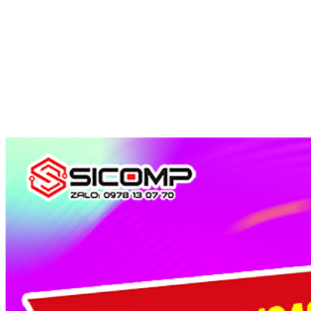
CPU
CPU INTEL
CPU INTEL CORE I5
CPU INTEL CORE I5-10400F TRAY (UP TO 4.3GHZ, 