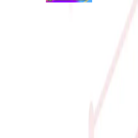
 TRAY (UP TO 4.3GHZ, 6 NH
1200