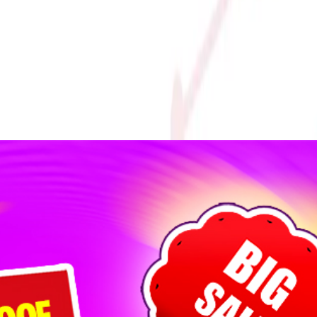
6 NHÂN 12 LUỒNG, 12MB CACHE, 65W) – SOCKET INTEL LG