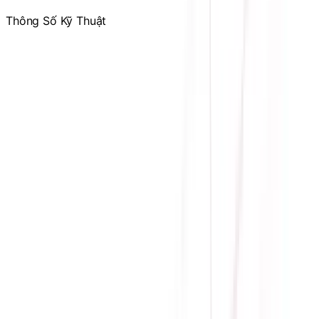
Thông Số Kỹ Thuật
Hãng sản xuất
SAPPHIRE
Engine đồ họa
RX 7600 XT
Bộ nhớ trong
16GB GDDR6
CUDA Cores
2048
Memory Speed
18 Gbps
Card bus
PCI Express 4.0 x 8
Bus
128 bit
Độ phân giải
7680 x 4320
Nguồn yêu cầu
600W
Nguồn phụ
2* 8 pin
Cổng giao tiếp
2 x HDMI, 2 x DisplayPort
Maximum displays
4
Số lượng fan
2
Màu
Đen
Bảo hành
36 tháng