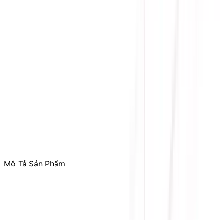
Hỗ trợ kỹ thuật, bảo hành
:
Mr. Hưng
:
0784.068.333
Phản ánh dịch vụ
:
Mr. Hùng
:
0978.13.0770
Tham gia
Cộng Đồng Sicomp
để theo dõi thường xuyên
các ưu đãi chỉ dành riêng cho thành viên
Mô Tả Sản Phẩm