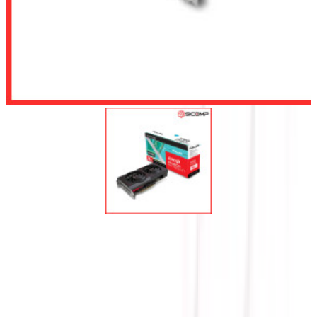
Để lại số điện thoại, chúng tôi sẽ tư vấn cho quý khách
Gửi
CARD MÀN HÌNH SAPPHIRE