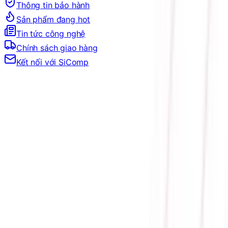
Thông tin bảo hành
Sản phẩm đang hot
Tin tức công nghệ
Chính sách giao hàng
Kết nối với SiComp
Trang Chủ
LINH KIỆN MÁY TÍNH
VGA
VGA AMD
RADEON RX 7000 SERIES
VGA RX 7600 XT
CARD MÀN HÌNH SAPPHIRE PULSE RX 7600 XT