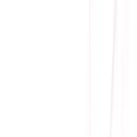
Ưu đãi thêm
Vì tình hình linh kiện khan hàng nên Sicomp chỉ bán sản
phẩm đi kèm build PC, mong quý khách thông cảm!
Gọi đặt mua:
0384.734.666
(08h - 21h)
Yên Tâm Mua Sắm Tại Sicomp
Cam kết sản phẩm chính hãng
1 đổi 1 trong 15 - 90 ngày đầu
Giá cạnh tranh nhất thị trường
Thanh toán thuận tiện
Giao hàng Grab siêu tốc trong 2h
Giao hàng toàn quốc
Nhận hàng và thanh toán tại nhà
Tư Vấn - Đặt Hàng
Phòng Kinh Doanh
:
Mrs. Hà
:
0384.734.666
Mr. Lâm
:
0921.045.222
Mr. Quân
:
0373.194.888