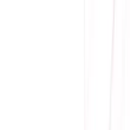
(
0
)
Lượt xem:
1911
Tình trạng:
Liên hệ
Giá chưa khuyến mãi:
13.155.000 ₫
9.550.000 ₫
-
27
%
Giá đã bao gồm VAT
Bảo hành 36 tháng
Liên hệ
GPU: Boost Clock: Up to 2810 MHz
GPU: Game Clock: Up to 2539 MHz
Memory: 16GB/128 bit DDR6. 18 Gbps Effective
RDNA™ 3 Architecture
Ray Accelerator: 32
AI Accelerator: 64
✔️
Sicomp sẽ đưa Khách hàng mượn VGA dùng trong thời
gian chờ bảo hành