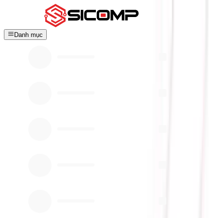
Danh mục