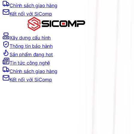
Chính sách giao hàng
Kết nối với SiComp
Xây dựng cấu hình
Thông tin bảo hành
Sản phẩm đang hot
Tin tức công nghệ
Chính sách giao hàng
Kết nối với SiComp
Trang Chủ
LINH KIỆN MÁY TÍNH
VGA
VGA AMD