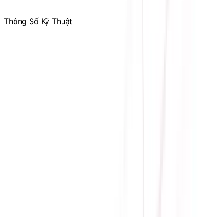
Bus bộ nhớ: 192-bit
Thông Số Kỹ Thuật
Hãng sản
MSI
xuất
Engine
RTX 5070
đồ họa
Bộ nhớ
12GB GDDR7
trong
CUDA
6144
Cores
Memory
28 Gbps
Speed
Card bus
PCI Express 5.0
Hỗ trợ
4.6
OpenGL
Bus
192 bit
Độ phân
7680 x 4320
giải
Nguồn