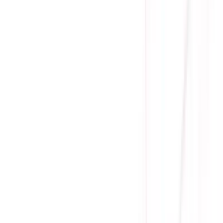
Ưu đãi thêm
Vì tình hình linh kiện khan hàng nên Sicomp chỉ bán sản
phẩm đi kèm build PC, mong quý khách thông cảm!
Gọi đặt mua:
0384.734.666
(08h - 21h)
Yên Tâm Mua Sắm Tại Sicomp
Cam kết sản phẩm chính hãng
1 đổi 1 trong 15 - 90 ngày đầu
Giá cạnh tranh nhất thị trường
Thanh toán thuận tiện
Giao hàng Grab siêu tốc trong 2h
Giao hàng toàn quốc
Nhận hàng và thanh toán tại nhà
Tư Vấn - Đặt Hàng
Phòng Kinh Doanh
:
Mrs. Hà
:
0384.734.666
Mr. Lâm
:
0921.045.222
Mr. Quân
:
0373.194.888