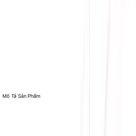
Hỗ trợ kỹ thuật, bảo hành
:
Mr. Hưng
:
0784.068.333
Phản ánh dịch vụ
:
Mr. Hùng
:
0978.13.0770
Tham gia
Cộng Đồng Sicomp
để theo dõi thường xuyên
các ưu đãi chỉ dành riêng cho thành viên
Mô Tả Sản Phẩm
Nhân đồ họa: GeForce RTX 5070
Nhân CUDA: 6144
Tốc độ bộ nhớ: 28Gbps
Bộ nhớ: 12GB GDDR7