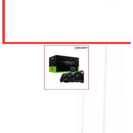
Để lại số điện thoại, chúng tôi sẽ tư vấn cho quý khách
Gửi
CARD MÀN HÌNH MSI