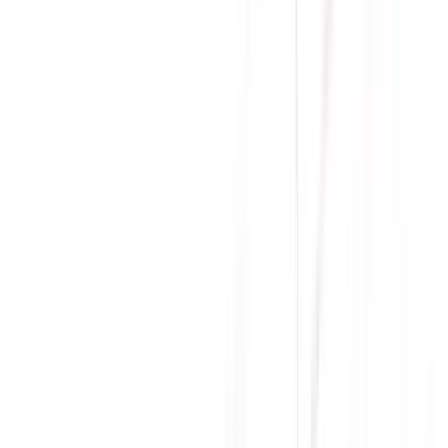
1 * 16pin
phụ
HDMI™ x 1 (As specified in HDMI™ 2.1b: up to
Cổng
4K 480Hz or 8K 120Hz with DSC, Gaming
giao tiếp
VRR, HDR), DisplayPort x 3 (2.1a)
Maximum
4
displays
Số lượng
3
fan
Bảo hành
36 tháng