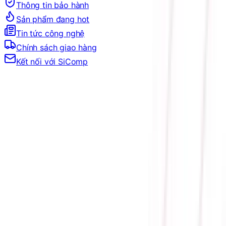
Thông tin bảo hành
Sản phẩm đang hot
Tin tức công nghệ
Chính sách giao hàng
Kết nối với SiComp
Trang Chủ
LINH KIỆN MÁY TÍNH
VGA
VGA NVIDIA
GEFORCE RTX 50 SERIES
VGA RTX 5070 Series
CARD MÀN HÌNH MSI GEFORCE RTX 5070 12G