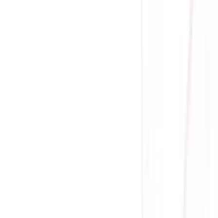
(
0
)
Lượt xem:
1489
Tình trạng:
Liên hệ
Giá chưa khuyến mãi:
26.900.000 ₫
22.990.000 ₫
-
15
%
Giá đã bao gồm VAT
Bảo hành 36 tháng
Liên hệ
Nhân đồ họa: GeForce RTX 5070
Nhân CUDA: 6144
Tốc độ bộ nhớ: 28Gbps
Bộ nhớ: 12GB GDDR7
Bus bộ nhớ: 192-bit
✔️
Sicomp sẽ đưa Khách hàng mượn VGA dùng trong thời
gian chờ bảo hành