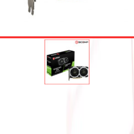
ENTUS XS 6G OC (HBH | FUL