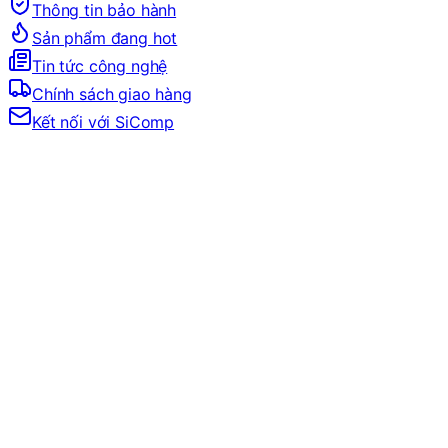
Thông tin bảo hành
Sản phẩm đang hot
Tin tức công nghệ
Chính sách giao hàng
Kết nối với SiComp
Trang Chủ
LINH KIỆN MÁY TÍNH
VGA
VGA NVIDIA
GEFORCE GTX 16 SERIES
VGA GTX 1660
CARD MÀN HÌNH MSI 1660 VENTUS XS 6G OC (HBH 