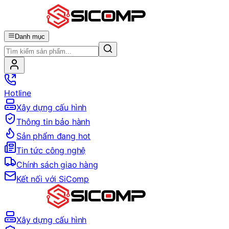
Danh mục
Hotline
Xây dựng cấu hình
Thông tin bảo hành
Sản phẩm đang hot
Tin tức công nghệ
Chính sách giao hàng
Kết nối với SiComp
Xây dựng cấu hình