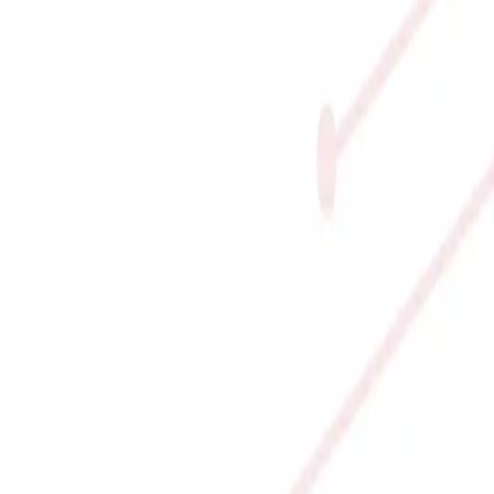
ng, Hà Nội
4.888