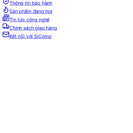
Thông tin bảo hành
Sản phẩm đang hot
Tin tức công nghệ
Chính sách giao hàng
Kết nối với SiComp
Trang Chủ
PHÍM CHUỘT, GEAR
BÀN PHÍM
BÀN PHÍM THEO HÃNG
BÀN PHÍM EDRA
BÀN PHÍM EDRA
Đang tải bộ lọc…