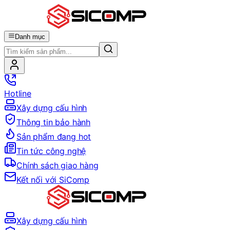
Danh mục
Hotline
Xây dựng cấu hình
Thông tin bảo hành
Sản phẩm đang hot
Tin tức công nghệ
Chính sách giao hàng
Kết nối với SiComp
Xây dựng cấu hình