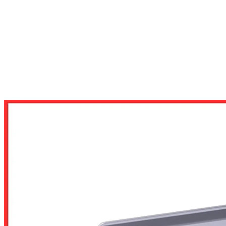
VỎ CASE
KÍCH THƯỚC MAINBOARD
HỖ TRỢ MAINBOARD ATX
VỎ CASE JONSBO BO400 BLACK