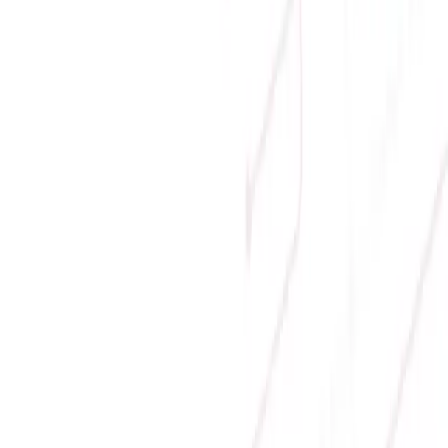
ATX/MID TOWER/MÀU ĐEN)
1.299.000 ₫
-
24
%
990.000 ₫
Sẵn hàng
Hiển thị 1 -
1
trên tổng số
1
sản phẩm
Địa chỉ:
Số 9, M4, TT6, KĐT Bắc Linh Đàm, Phường Định
Công, Hà Nội
Hotline mua hàng:
0384.734.666
–
0921.045.222
–
0373.194.888
Hotline CSKH:
0384.734.666
Hotline kỹ thuật:
0784.068.333
Email:
hung.le [at] sicomp.com.vn
Mở cửa: 08:00 - 21:00 Hàng ngày (Cả Chủ nhật)