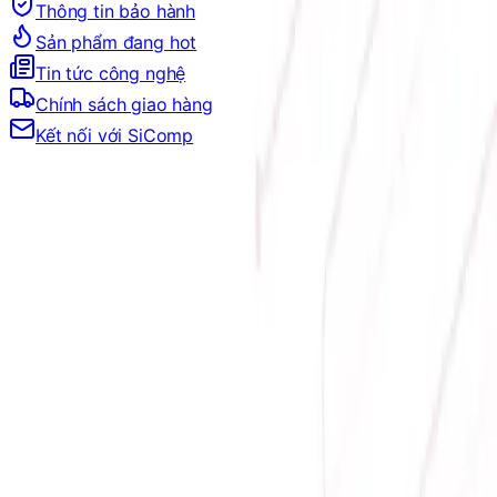
Thông tin bảo hành
Sản phẩm đang hot
Tin tức công nghệ
Chính sách giao hàng
Kết nối với SiComp
Trang Chủ
LINH KIỆN MÁY TÍNH
VỎ CASE
VỎ CASE THEO HÃNG
VỎ CASE DARKFLASH
VỎ CASE DARKFLASH
Đang tải bộ lọc…