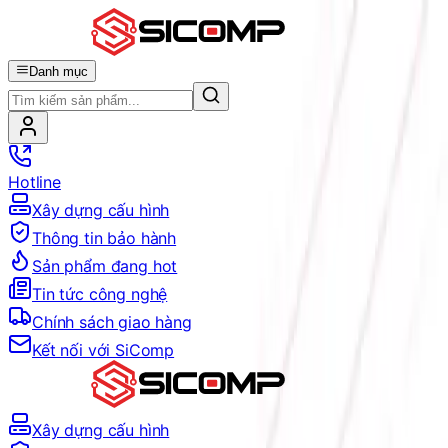
Danh mục
Hotline
Xây dựng cấu hình
Thông tin bảo hành
Sản phẩm đang hot
Tin tức công nghệ
Chính sách giao hàng
Kết nối với SiComp
Xây dựng cấu hình