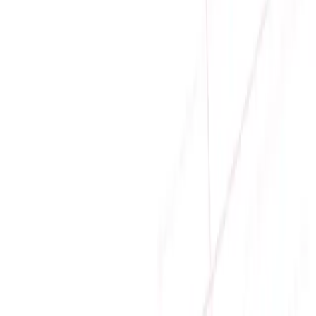
Filter
Sắp xếp theo
Giá tăng dần
Danh sách sản phẩm
Sale
VỎ CASE DARKFLASH WD200 BLACK (M-