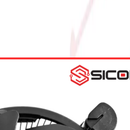
 TRỢ CPU INTEL 9TH/ 10TH/ 11TH)