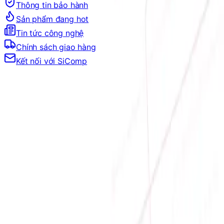
Thông tin bảo hành
Sản phẩm đang hot
Tin tức công nghệ
Chính sách giao hàng
Kết nối với SiComp
Địa chỉ:
Số 9, M4, TT6, KĐT Bắc Linh Đàm, Phường Định
Công, Hà Nội
Hotline mua hàng:
0384.734.666
–
0921.045.222
–
0373.194.888
Hotline CSKH:
0384.734.666
Hotline kỹ thuật:
0784.068.333
Email:
hung.le [at] sicomp.com.vn
Mở cửa: 08:00 - 21:00 Hàng ngày (Cả Chủ nhật)