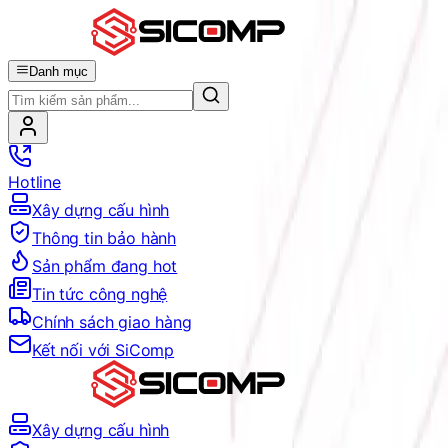
Danh mục
Hotline
Xây dựng cấu hình
Thông tin bảo hành
Sản phẩm đang hot
Tin tức công nghệ
Chính sách giao hàng
Kết nối với SiComp
Xây dựng cấu hình