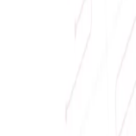
Phương thức thanh toán
Giới thiệu
Về Sicomp
Tầm nhìn
Liên hệ
Tin tức