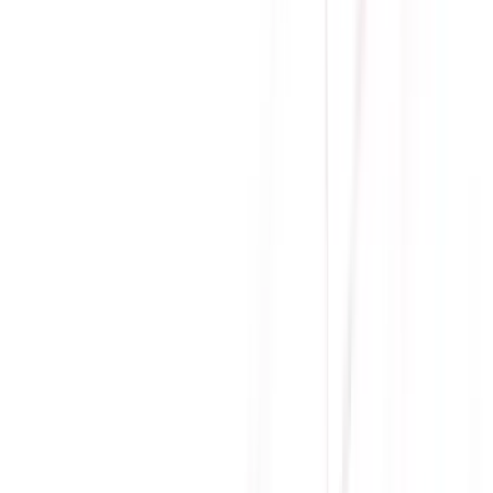
Dung lượng ổ cứng
2TB
Chuẩn kích cỡ
M.2 NVMe
Giao tiếp
NVMe PCIe Gen 4.0x4
Bảo hành
36 tháng