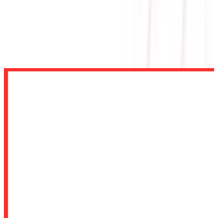
Ổ CỨNG WESTERN DIGITAL
Ổ CỨNG SSD WESTERN DIGITAL BLUE SN580 2TB
PCIE GEN4 x4 NVME M.2 WDS200T3B0E