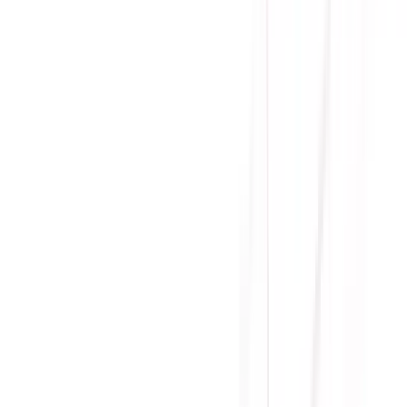
Ưu đãi thêm
Vì tình hình linh kiện khan hàng nên Sicomp chỉ bán sản
phẩm kèm build PC, mong quý khách thông cảm!
Gọi đặt mua:
0384.734.666
(08h - 21h)
Yên Tâm Mua Sắm Tại Sicomp
Cam kết sản phẩm chính hãng
1 đổi 1 trong 15 - 90 ngày đầu
Giá cạnh tranh nhất thị trường
Thanh toán thuận tiện
Giao hàng Grab siêu tốc trong 2h
Giao hàng toàn quốc
Nhận hàng và thanh toán tại nhà
Tư Vấn - Đặt Hàng
Phòng Kinh Doanh
:
Mrs. Hà
:
0384.734.666
Mr. Lâm
:
0921.045.222
Mr. Quân
:
0373.194.888