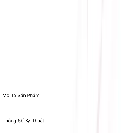
Hỗ trợ kỹ thuật, bảo hành
:
Mr. Hưng
:
0784.068.333
Phản ánh dịch vụ
:
Mr. Hùng
:
0978.13.0770
Tham gia
Cộng Đồng Sicomp
để theo dõi thường xuyên
các ưu đãi chỉ dành riêng cho thành viên
Mô Tả Sản Phẩm
Thông Số Kỹ Thuật
Hãng sản xuất
WESTERN DIGITAL