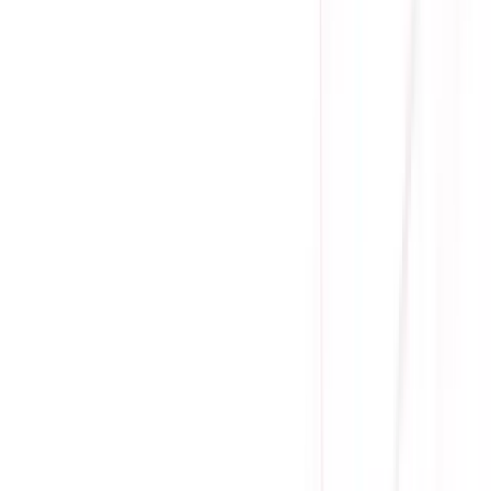
(
0
)
Lượt xem:
1967
Tình trạng:
Liên hệ
Giá chưa khuyến mãi:
6.255.000 ₫
4.450.000 ₫
-
29
%
Giá đã bao gồm VAT
Bảo hành 36 tháng
Liên hệ
Dung lượng ổ cứng: 2 TB
Form Factor: M.2 2280
Chuẩn kết nối: PCIe Gen 4.0 x4 NVMe
Tốc độ đọc tuần tự: 4150 MB/s
Tốc độ ghi tuần tự: 4150 MB/s