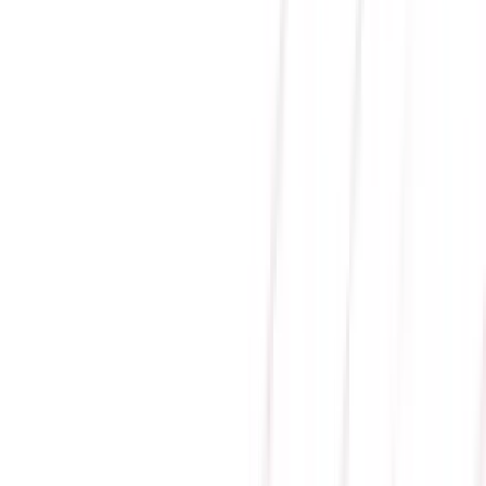
Gửi
Ổ CỨNG SSD WESTERN
DIGITAL BLUE SN580 2TB
PCIE GEN4 x4 NVME M.2
WDS200T3B0E