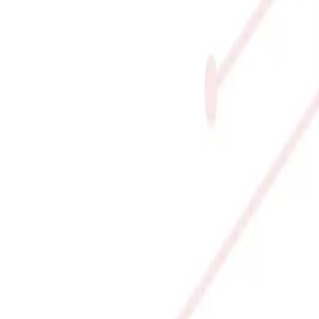
ng, Hà Nội
4.888