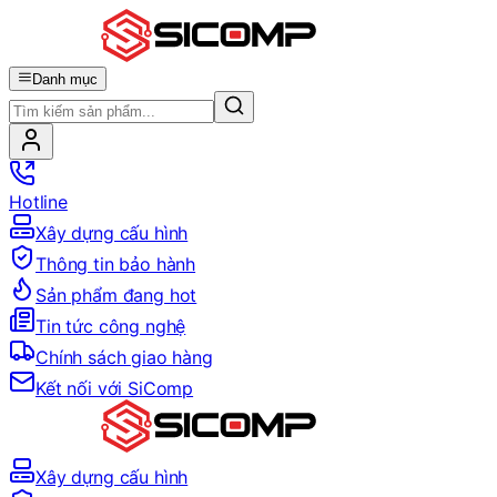
Danh mục
Hotline
Xây dựng cấu hình
Thông tin bảo hành
Sản phẩm đang hot
Tin tức công nghệ
Chính sách giao hàng
Kết nối với SiComp
Xây dựng cấu hình