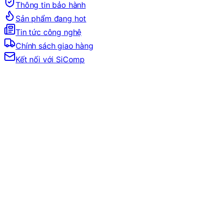
Thông tin bảo hành
Sản phẩm đang hot
Tin tức công nghệ
Chính sách giao hàng
Kết nối với SiComp
Trang Chủ
SERVER & WORKSTATION
MÁY CHỦ 6U
MÁY CHỦ 6U
Đang tải bộ lọc…
Filter
Sắp xếp theo
Giá tăng dần