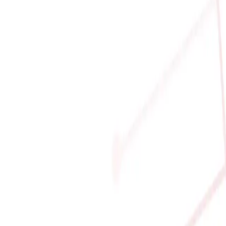
75WX / WRX90E-SAGE / RTX PRO 6000)