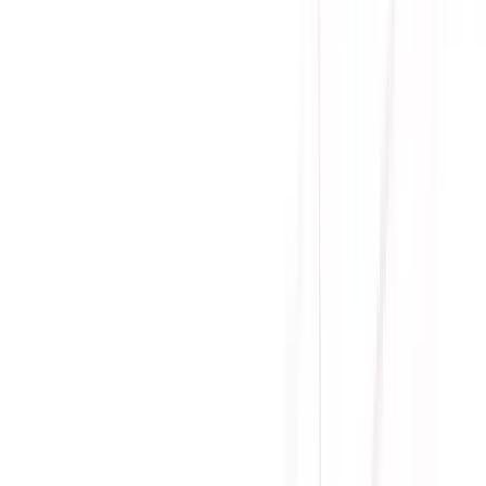
Gọi đặt mua:
0384.734.666
(08h - 21h)
Yên Tâm Mua Sắm Tại Sicomp
Cam kết sản phẩm chính hãng
1 đổi 1 trong 15 - 90 ngày đầu
Giá cạnh tranh nhất thị trường
Thanh toán thuận tiện
Giao hàng Grab siêu tốc trong 2h
Giao hàng toàn quốc
Nhận hàng và thanh toán tại nhà
Tư Vấn - Đặt Hàng
Phòng Kinh Doanh
:
Mrs. Hà
:
0384.734.666
Mr. Lâm
:
0921.045.222
Mr. Quân
:
0373.194.888
Hỗ trợ kỹ thuật, bảo hành
:
Mr. Hưng
:
0784.068.333
Phản ánh dịch vụ
: