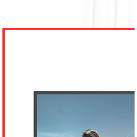
MÀN HÌNH VSP G2724Q1 (27 INCH / QHD / IPS /
240HZ / 1MS)