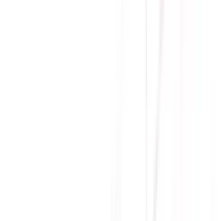
Thời gian đáp ứng
1ms
Độ sáng
300 cd/m²
Góc nhìn
178°/178°
Bảo hành
36 tháng