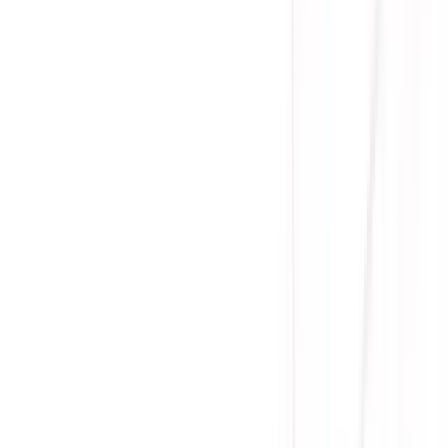
(
0
)
Lượt xem:
1637
Tình trạng:
Liên hệ
Giá chưa khuyến mãi:
7.455.000 ₫
5.290.000 ₫
-
29
%
Giá đã bao gồm VAT
Bảo hành 36 tháng
Liên hệ
Độ sáng: Max 300cd/㎡
Độ tương phản: 1000:1
Màu sắc hiển thị: 6500 / 7500 / 9300
Màu sắc hỗ trợ: 16.7M
Kích cỡ màn hình: 27"
Tấm nền: IPS
Tốc độ phản hồi: 1ms (OD)
Tần số quét: 240Hz
Độ phân giải: 2560x1440 px