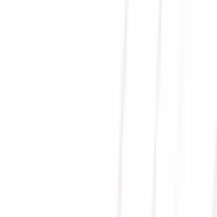
MÀN HÌNH VSP G2724Q1
(27 INCH / QHD / IPS /
240HZ / 1MS)