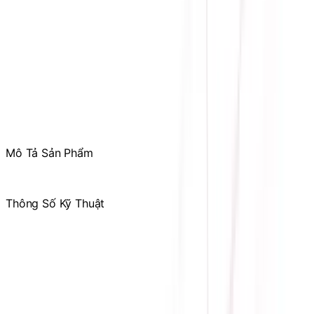
Mr. Hùng
:
0978.13.0770
Tham gia
Cộng Đồng Sicomp
để theo dõi thường xuyên
các ưu đãi chỉ dành riêng cho thành viên
Mô Tả Sản Phẩm
.
Thông Số Kỹ Thuật
Hãng sản xuất
VSP
Kích thước màn hình
27 inch
Độ phân giải màn hình
QHD 2K (2560x1440)
Tấm nền màn hình
IPS
Tần số quét
240Hz