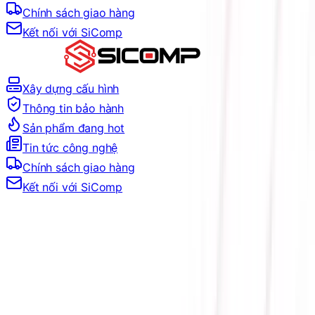
Chính sách giao hàng
Kết nối với SiComp
Xây dựng cấu hình
Thông tin bảo hành
Sản phẩm đang hot
Tin tức công nghệ
Chính sách giao hàng
Kết nối với SiComp
Trang Chủ
MÀN HÌNH
MÀN HÌNH THEO KÍCH THƯỚC
MÀN HÌNH 27 INCH