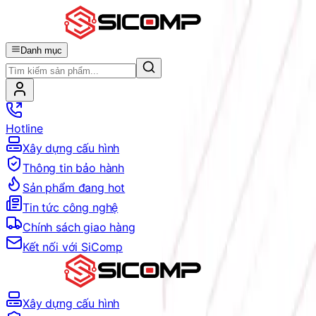
Danh mục
Hotline
Xây dựng cấu hình
Thông tin bảo hành
Sản phẩm đang hot
Tin tức công nghệ
Chính sách giao hàng
Kết nối với SiComp
Xây dựng cấu hình