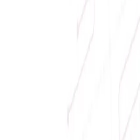
Phương thức thanh toán
Giới thiệu
Về Sicomp
Tầm nhìn
Liên hệ
Tin tức