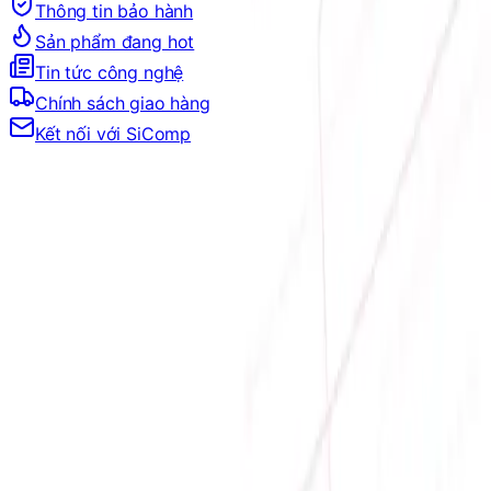
Thông tin bảo hành
Sản phẩm đang hot
Tin tức công nghệ
Chính sách giao hàng
Kết nối với SiComp
Địa chỉ:
Số 9, M4, TT6, KĐT Bắc Linh Đàm, Phường Định
Công, Hà Nội
Hotline mua hàng:
0384.734.666
–
0921.045.222
–
0373.194.888
Hotline CSKH:
0384.734.666
Hotline kỹ thuật:
0784.068.333
Email:
hung.le [at] sicomp.com.vn
Mở cửa: 08:00 - 21:00 Hàng ngày (Cả Chủ nhật)