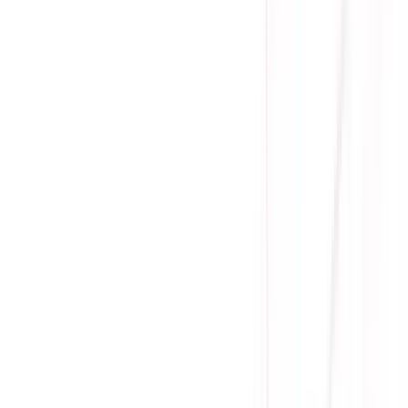
Cam kết sản phẩm chính hãng
1 đổi 1 trong 15 - 90 ngày đầu
Giá cạnh tranh nhất thị trường
Thanh toán thuận tiện
Giao hàng Grab siêu tốc trong 2h
Giao hàng toàn quốc
Nhận hàng và thanh toán tại nhà
Tư Vấn - Đặt Hàng
Phòng Kinh Doanh
:
Mrs. Hà
:
0384.734.666
Mr. Lâm
:
0921.045.222
Mr. Quân
:
0373.194.888
Hỗ trợ kỹ thuật, bảo hành
:
Mr. Hưng
:
0784.068.333
Phản ánh dịch vụ
:
Mr. Hùng
:
0978.13.0770