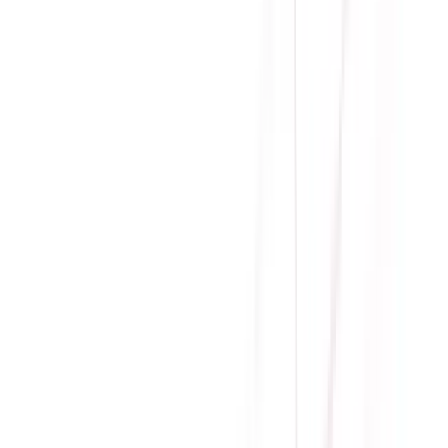
I/O
port (1 x USB Type-C®), 3 x USB 3.2 Gen 2
ports (2 x Type-A, 1 x USB Type-C®), 4 x USB
3.2 Gen 1 ports (4 x Type-A), 1 x HDMI® port
Socket
LGA 1700
Chipset
INTEL Z690
Kích
ATX
thước
Bảo
36 tháng
hành