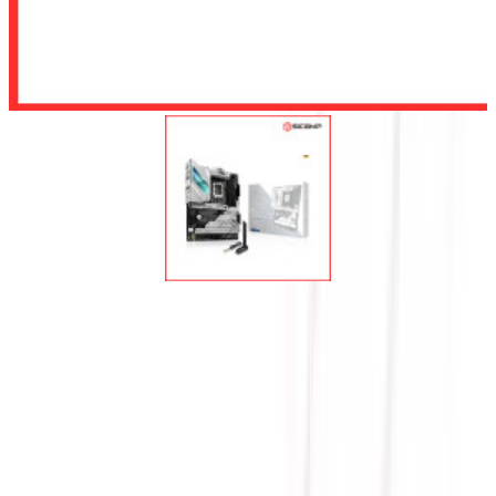
Để lại số điện thoại, chúng tôi sẽ tư vấn cho quý khách
Gửi
MAINBOARD ASUS ROG
STRIX Z690-A GAMING