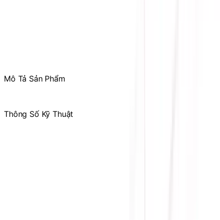
Tham gia
Cộng Đồng Sicomp
để theo dõi thường xuyên
các ưu đãi chỉ dành riêng cho thành viên
Mô Tả Sản Phẩm
.
Thông Số Kỹ Thuật
Hãng
sản
ASUS
xuất
Loại
DDR5
Ram
1 x Wi-Fi module, 1 x BIOS FlashBack™ button, 1
x Clear CMOS button, 1 x Intel® 2.5Gb Ethernet
port, 5 x Audio jacks, 1 x DisplayPort, 2 x USB
Kết nối
2.0 ports (2 x Type-A), 1 x USB 3.2 Gen 2x2