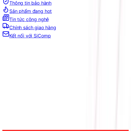
Thông tin bảo hành
Sản phẩm đang hot
Tin tức công nghệ
Chính sách giao hàng
Kết nối với SiComp
Trang Chủ
LINH KIỆN MÁY TÍNH
MAINBOARD
MAINBOARD CHO INTEL
MAINBOARD SOCKET 1700
MAINBOARD ASUS ROG STRIX Z690-A GAMING
WIFI DDR5