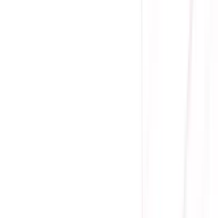
(
0
)
Lượt xem:
1467
Tình trạng:
Liên hệ
Giá chưa khuyến mãi:
8.755.000 ₫
6.490.000 ₫
-
26
%
Giá đã bao gồm VAT
Bảo hành 36 tháng
Liên hệ
Socket Intel® LGA 1700: Sẵn sàng cho Bộ xử lý
Intel® Core™ thế hệ thứ 14 và 13, Bộ xử lý Intel®
Core™ thế hệ thứ 12, Pentium® Gold và Celeron®
Socket: LGA 1700
Tích hợp Intel® WiFi 6E và Ethernet Intel® 2.5 Gb với
ASUS LANGuard
Hỗ trợ HDMI® 2.1 và cổng xuất DisplayPort™ 1.4,
bốn khe M.2, cũng như cổng USB 3.2 Gen 2x2
Type-C®
Dung lượng bộ nhớ tối đa:192GB4 x DIMM, Max.
128GB
Gọi đặt mua:
0384.734.666
(08h - 21h)
Yên Tâm Mua Sắm Tại Sicomp