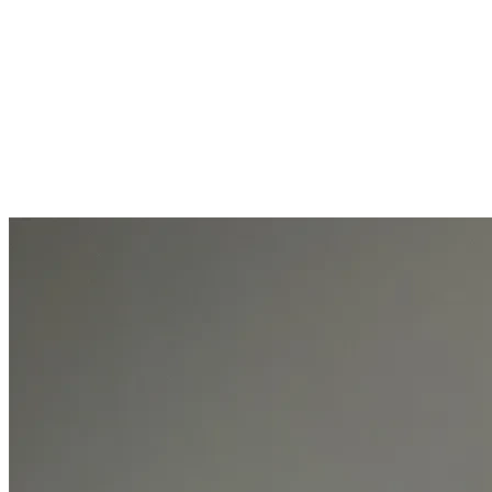
MAINBOARD
MAINBOARD CHO AMD
MAINBOARD SOCKET AM5
MAINBOARD ASUS ROG STRIX B850-A GAMING WIFI