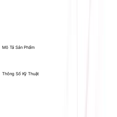
Tham gia
Cộng Đồng Sicomp
để theo dõi thường xuyên
các ưu đãi chỉ dành riêng cho thành viên
Mô Tả Sản Phẩm
Thông Số Kỹ Thuật
Hãng
sản
ASUS
xuất
Loại
DDR5
Ram
1 x HDMI™ port, 3 x Audio jacks, 2 x USB 2.0