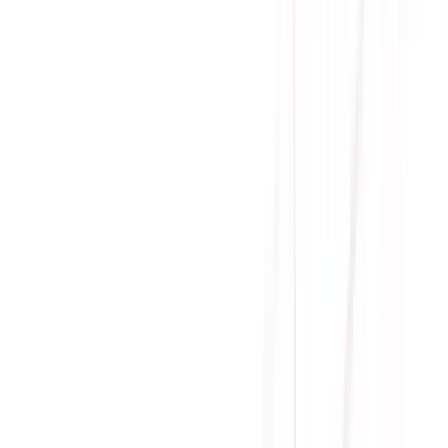
Yên Tâm Mua Sắm Tại Sicomp
Cam kết sản phẩm chính hãng
1 đổi 1 trong 15 - 90 ngày đầu
Giá cạnh tranh nhất thị trường
Thanh toán thuận tiện
Giao hàng Grab siêu tốc trong 2h
Giao hàng toàn quốc
Nhận hàng và thanh toán tại nhà
Tư Vấn - Đặt Hàng
Phòng Kinh Doanh
:
Mrs. Hà
:
0384.734.666
Mr. Lâm
:
0921.045.222
Mr. Quân
:
0373.194.888
Hỗ trợ kỹ thuật, bảo hành
:
Mr. Hưng
:
0784.068.333
Phản ánh dịch vụ
:
Mr. Hùng
:
0978.13.0770