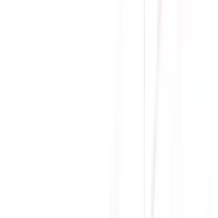
ports (2 x Type-A), 4 x USB 3.2 Gen 1 (5G)
Kết nối
ports (4 x Type-A), 1 x VGA port, 1 x Realtek
I/O
1Gb Ethernet port, 1 x PS/2 Keyboard/Mouse
combo port
Socket
AM5
Chipset
AMD A620
Kích
M-ATX
thước
Bảo
36 tháng
hành