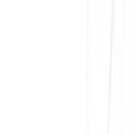
(
0
)
Lượt xem:
3778
Tình trạng:
Liên hệ
Giá chưa khuyến mãi:
4.155.000 ₫
2.550.000 ₫
-
39
%
Giá đã bao gồm VAT
Bảo hành 36 tháng
Liên hệ
Thương hiệu: Asus
Chipset: A620
Hỗ trợ Socket: AM5 Socket for AMD Ryzen™ Desktop Pro
Tương thích RAM: DDR5
Số lượng khe RAM: 2 (Max 96GB)
Chuẩn kích thước: M-ATX
Gọi đặt mua:
0384.734.666
(08h - 21h)