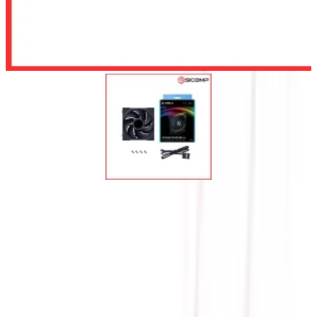
Để lại số điện thoại, chúng tôi sẽ tư vấn cho quý khách
Gửi
LIAN LI UNI FAN TL
WIRELESS LCD 140 BLACK