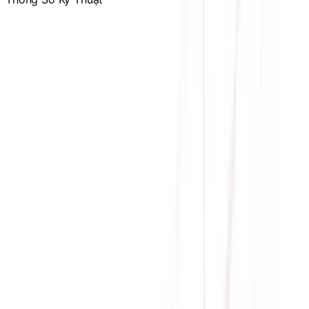
Hãng sản xuất
LIAN-LI
Chủng loại
Fan case
Đầu cấp nguồn quạt
6 pin
Bảo hành
12 tháng