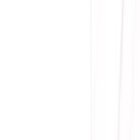
(
0
)
Lượt xem:
1217
Tình trạng:
Sẵn hàng
Giá chưa khuyến mãi:
2.050.000 ₫
1.650.000 ₫
-
20
%
Giá đã bao gồm VAT
Bảo hành 12 tháng
Sẵn hàng
Hãng sản xuất: Lian Li Uni
Mức độ tiếng ồn: 29 dB(A)
Tốc độ: 0,200-1,800 RPM
Áp suất tĩnh: 2.34 mmH2O
Kiểm soát phần mềm hoàn chỉnh với L-Connect 3
Xuất xứ: Đài Loan
Mua ngay
Thêm Vào Giỏ
Mua Trả Góp
Gọi đặt mua:
0384.734.666
(08h - 21h)