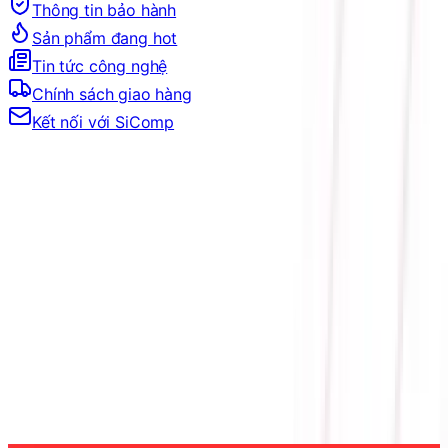
Thông tin bảo hành
Sản phẩm đang hot
Tin tức công nghệ
Chính sách giao hàng
Kết nối với SiComp
Trang Chủ
LINH KIỆN MÁY TÍNH
TẢN NHIỆT
FAN TẢN NHIỆT
FAN LIAN-LI
LIAN LI UNI FAN TL WIRELESS LCD 140 BLACK /
WHITE