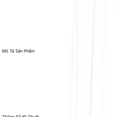
Tham gia
Cộng Đồng Sicomp
để theo dõi thường xuyên
các ưu đãi chỉ dành riêng cho thành viên
Mô Tả Sản Phẩm
Hãng sản xuất: Lian Li Uni
Mức độ tiếng ồn: 29 dB(A)
Tốc độ: 0,200-1,800 RPM
Áp suất tĩnh: 2.34 mmH2O
Kiểm soát phần mềm hoàn chỉnh với L-Connect 3
Xuất xứ: Đài Loan
Thông Số Kỹ Thuật