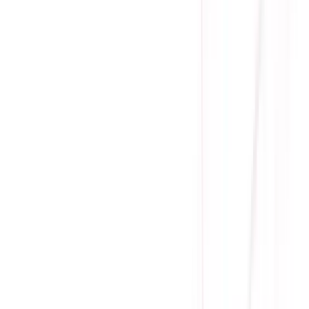
Yên Tâm Mua Sắm Tại Sicomp
Cam kết sản phẩm chính hãng
1 đổi 1 trong 15 - 90 ngày đầu
Giá cạnh tranh nhất thị trường
Thanh toán thuận tiện
Giao hàng Grab siêu tốc trong 2h
Giao hàng toàn quốc
Nhận hàng và thanh toán tại nhà
Tư Vấn - Đặt Hàng
Phòng Kinh Doanh
:
Mrs. Hà
:
0384.734.666
Mr. Lâm
:
0921.045.222
Mr. Quân
:
0373.194.888
Hỗ trợ kỹ thuật, bảo hành
:
Mr. Hưng
:
0784.068.333
Phản ánh dịch vụ
:
Mr. Hùng
:
0978.13.0770